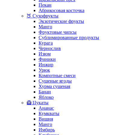
Пекан
Абрикосовая косточка
🍑 Сухофрукты
Экзотические фрукты
Манго
Фруктовые чипсы
Сублимированные продукты
Курага
Чернослив
Изюм
Финики
Инжир
Урюк
Компотные смеси
Сушеные ягоды
Хурма сушеная
Банан
Яблоко
🥝 Цукаты
Ананас
Кумкваты
Вишня
Манго
Имбирь