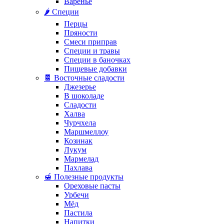
Варенье
🌶️ Специи
Перцы
Пряности
Смеси приправ
Специи и травы
Специи в баночках
Пищевые добавки
🍫 Восточные сладости
Джезерье
В шоколаде
Сладости
Халва
Чурчхела
Маршмеллоу
Козинак
Лукум
Мармелад
Пахлава
🍯 Полезные продукты
Ореховые пасты
Урбечи
Мёд
Пастила
Напитки