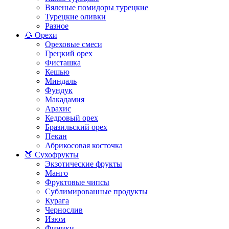
Вяленые помидоры турецкие
Турецкие оливки
Разное
🌰 Орехи
Ореховые смеси
Грецкий орех
Фисташка
Кешью
Миндаль
Фундук
Макадамия
Арахис
Кедровый орех
Бразильский орех
Пекан
Абрикосовая косточка
🍑 Сухофрукты
Экзотические фрукты
Манго
Фруктовые чипсы
Сублимированные продукты
Курага
Чернослив
Изюм
Финики