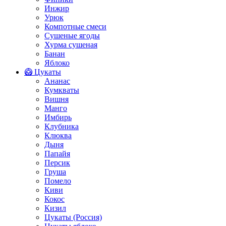
Инжир
Урюк
Компотные смеси
Сушеные ягоды
Хурма сушеная
Банан
Яблоко
🥝 Цукаты
Ананас
Кумкваты
Вишня
Манго
Имбирь
Клубника
Клюква
Дыня
Папайя
Персик
Груша
Помело
Киви
Кокос
Кизил
Цукаты (Россия)