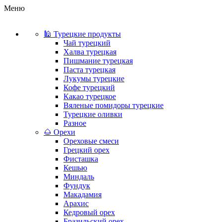
Меню
🕌 Турецкие продукты
Чай турецкий
Халва турецкая
Пишмание турецкая
Паста турецкая
Лукумы турецкие
Кофе турецкий
Какао турецкое
Вяленые помидоры турецкие
Турецкие оливки
Разное
🌰 Орехи
Ореховые смеси
Грецкий орех
Фисташка
Кешью
Миндаль
Фундук
Макадамия
Арахис
Кедровый орех
Бразильский орех