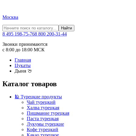
Москва
Найти
8 495 198-75-76
8 800 200-31-44
Звонки принимаются
с 8:00 до 18:00 МСК
Главная
Цукаты
Дыня 🍈
Каталог товаров
🕌 Турецкие продукты
Чай турецкий
Халва турецкая
Пишмание турецкая
Паста турецкая
Лукумы турецкие
Кофе турецкий
Какао турецкое