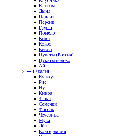
Клубника
Клюква
Дыня
Папайя
Персик
Груша
Помело
Киви
Кокос
Кизил
Цукаты (Россия)
Цукаты яблоко
Айва
🍚 Бакалея
Кунжут
Рис
Нут
Киноа
Злаки
Семечки
Фасоль
Чечевица
Мука
Лён
Консервация