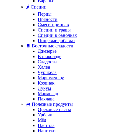
Варенье
🌶️ Специи
Перцы
Пряности
Смеси приправ
Специи и травы
Специи в баночках
Пищевые добавки
🍫 Восточные сладости
Джезерье
В шоколаде
Сладости
Халва
Чурчхела
Маршмеллоу
Козинак
Лукум
Мармелад
Пахлава
🍯 Полезные продукты
Ореховые пасты
Урбечи
Мёд
Пастила
Напитки