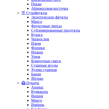
Пекан
Абрикосовая косточка
🍑 Сухофрукты
Экзотические фрукты
Манго
Фруктовые чипсы
Сублимированные продукты
Курага
Чернослив
Изюм
Финики
Инжир
Урюк
Компотные смеси
Сушеные ягоды
Хурма сушеная
Банан
Яблоко
🥝 Цукаты
Ананас
Кумкваты
Вишня
Манго
Имбирь