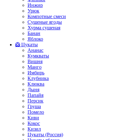
Инжир
Урюк
Компотные смеси
Сушеные ягоды
Хурма сушеная
Банан
Яблоко
🥝 Цукаты
Ананас
Кумкваты
Вишня
Манго
Имбирь
Клубника
Клюква
Дыня
Папайя
Персик
Груша
Помело
Киви
Кокос
Кизил
Цукаты (Россия)