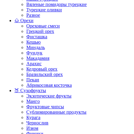
Вяленые помидоры турецкие
Турецкие оливки
Разное
🌰 Орехи
Ореховые смеси
Грецкий орех
Фисташка
Кешью
Миндаль
Фундук
Макадамия
Арахис
Кедровый орех
Бразильский орех
Пекан
Абрикосовая косточка
🍑 Сухофрукты
Экзотические фрукты
Манго
Фруктовые чипсы
Сублимированные продукты
Курага
Чернослив
Изюм
Финики