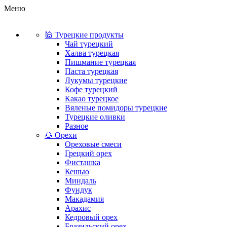
Меню
🕌 Турецкие продукты
Чай турецкий
Халва турецкая
Пишмание турецкая
Паста турецкая
Лукумы турецкие
Кофе турецкий
Какао турецкое
Вяленые помидоры турецкие
Турецкие оливки
Разное
🌰 Орехи
Ореховые смеси
Грецкий орех
Фисташка
Кешью
Миндаль
Фундук
Макадамия
Арахис
Кедровый орех
Бразильский орех