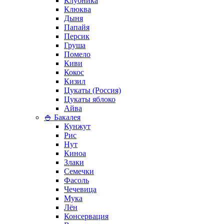
Клубника
Клюква
Дыня
Папайя
Персик
Груша
Помело
Киви
Кокос
Кизил
Цукаты (Россия)
Цукаты яблоко
Айва
🍚 Бакалея
Кунжут
Рис
Нут
Киноа
Злаки
Семечки
Фасоль
Чечевица
Мука
Лён
Консервация