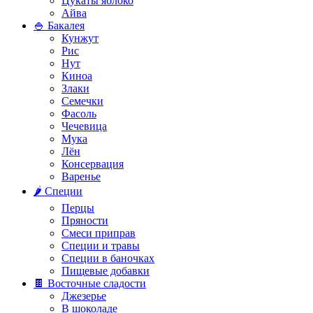
Цукаты яблоко
Айва
🍚 Бакалея
Кунжут
Рис
Нут
Киноа
Злаки
Семечки
Фасоль
Чечевица
Мука
Лён
Консервация
Варенье
🌶️ Специи
Перцы
Пряности
Смеси приправ
Специи и травы
Специи в баночках
Пищевые добавки
🍫 Восточные сладости
Джезерье
В шоколаде