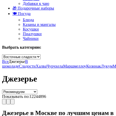
Добавки к чаю
🎁 Подарочные наборы
🍽️ Посуда
Блюда
Казаны и мангалы
Косушки
Пиалушки
Чайники
Выбрать категорию:
Все
Джезерье
В
шоколаде
Сладости
Халва
Чурчхела
Маршмеллоу
Козинак
Лукум
М
Джезерье
Показывать по:
12
24
48
96
Джезерье в Москве по лучшим ценам в