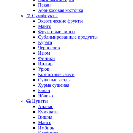
Пекан
Абрикосовая косточка
🍑 Сухофрукты
Экзотические фрукты
Манго
Фруктовые чипсы
Сублимированные продукты
Курага
Чернослив
Изюм
Финики
Инжир
Урюк
Компотные смеси
Сушеные ягоды
Хурма сушеная
Банан
Яблоко
🥝 Цукаты
Ананас
Кумкваты
Вишня
Манго
Имбирь