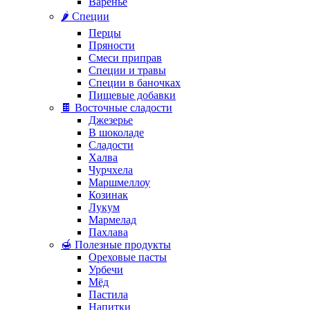
Варенье
🌶️ Специи
Перцы
Пряности
Смеси приправ
Специи и травы
Специи в баночках
Пищевые добавки
🍫 Восточные сладости
Джезерье
В шоколаде
Сладости
Халва
Чурчхела
Маршмеллоу
Козинак
Лукум
Мармелад
Пахлава
🍯 Полезные продукты
Ореховые пасты
Урбечи
Мёд
Пастила
Напитки