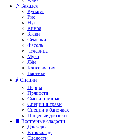
Айва
🍚 Бакалея
Кунжут
Рис
Нут
Киноа
Злаки
Семечки
Фасоль
Чечевица
Мука
Лён
Консервация
Варенье
🌶️ Специи
Перцы
Пряности
Смеси приправ
Специи и травы
Специи в баночках
Пищевые добавки
🍫 Восточные сладости
Джезерье
В шоколаде
Сладости