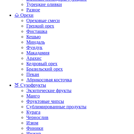
Турецкие оливки
Разное
🌰 Орехи
Ореховые смеси
Грецкий орех
Фисташка
Кешью
Миндаль
Фундук
Макадамия
Арахис
Кедровый орех
Бразильский орех
Пекан
Абрикосовая косточка
🍑 Сухофрукты
Экзотические фрукты
Манго
Фруктовые чипсы
Сублимированные продукты
Курага
Чернослив
Изюм
Финики
Инжир