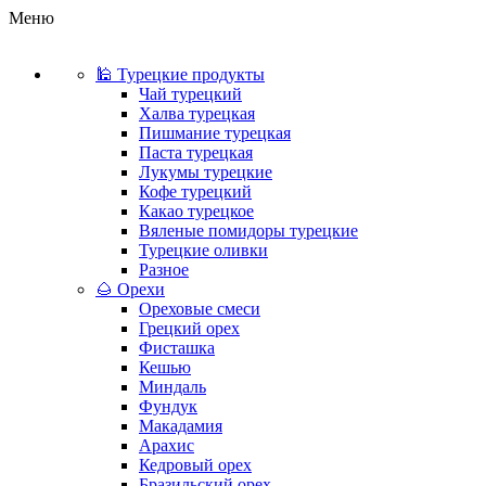
Меню
🕌 Турецкие продукты
Чай турецкий
Халва турецкая
Пишмание турецкая
Паста турецкая
Лукумы турецкие
Кофе турецкий
Какао турецкое
Вяленые помидоры турецкие
Турецкие оливки
Разное
🌰 Орехи
Ореховые смеси
Грецкий орех
Фисташка
Кешью
Миндаль
Фундук
Макадамия
Арахис
Кедровый орех
Бразильский орех