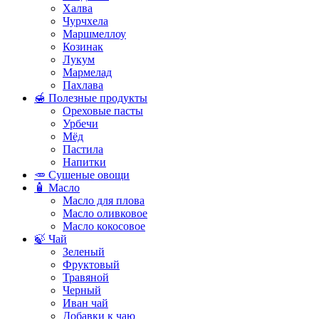
Халва
Чурчхела
Маршмеллоу
Козинак
Лукум
Мармелад
Пахлава
🍯 Полезные продукты
Ореховые пасты
Урбечи
Мёд
Пастила
Напитки
🥕 Сушеные овощи
🧴 Масло
Масло для плова
Масло оливковое
Масло кокосовое
🍃 Чай
Зеленый
Фруктовый
Травяной
Черный
Иван чай
Добавки к чаю