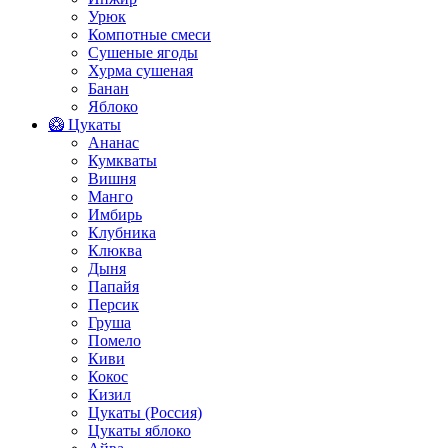
Урюк
Компотные смеси
Сушеные ягоды
Хурма сушеная
Банан
Яблоко
🥝 Цукаты
Ананас
Кумкваты
Вишня
Манго
Имбирь
Клубника
Клюква
Дыня
Папайя
Персик
Груша
Помело
Киви
Кокос
Кизил
Цукаты (Россия)
Цукаты яблоко