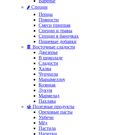
Варенье
🌶️ Специи
Перцы
Пряности
Смеси приправ
Специи и травы
Специи в баночках
Пищевые добавки
🍫 Восточные сладости
Джезерье
В шоколаде
Сладости
Халва
Чурчхела
Маршмеллоу
Козинак
Лукум
Мармелад
Пахлава
🍯 Полезные продукты
Ореховые пасты
Урбечи
Мёд
Пастила
Напитки