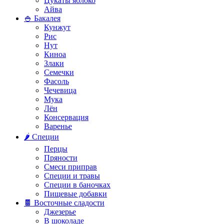
Цукаты яблоко
Айва
🍚 Бакалея
Кунжут
Рис
Нут
Киноа
Злаки
Семечки
Фасоль
Чечевица
Мука
Лён
Консервация
Варенье
🌶️ Специи
Перцы
Пряности
Смеси приправ
Специи и травы
Специи в баночках
Пищевые добавки
🍫 Восточные сладости
Джезерье
В шоколаде