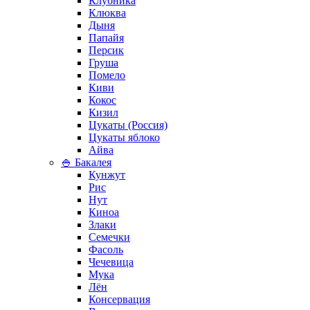
Клубника
Клюква
Дыня
Папайя
Персик
Груша
Помело
Киви
Кокос
Кизил
Цукаты (Россия)
Цукаты яблоко
Айва
🍚 Бакалея
Кунжут
Рис
Нут
Киноа
Злаки
Семечки
Фасоль
Чечевица
Мука
Лён
Консервация