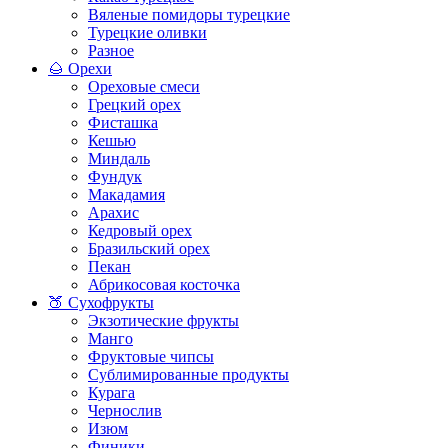
Вяленые помидоры турецкие
Турецкие оливки
Разное
🌰 Орехи
Ореховые смеси
Грецкий орех
Фисташка
Кешью
Миндаль
Фундук
Макадамия
Арахис
Кедровый орех
Бразильский орех
Пекан
Абрикосовая косточка
🍑 Сухофрукты
Экзотические фрукты
Манго
Фруктовые чипсы
Сублимированные продукты
Курага
Чернослив
Изюм
Финики