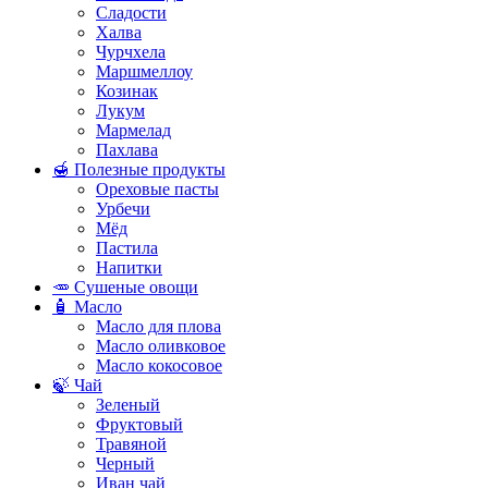
Сладости
Халва
Чурчхела
Маршмеллоу
Козинак
Лукум
Мармелад
Пахлава
🍯 Полезные продукты
Ореховые пасты
Урбечи
Мёд
Пастила
Напитки
🥕 Сушеные овощи
🧴 Масло
Масло для плова
Масло оливковое
Масло кокосовое
🍃 Чай
Зеленый
Фруктовый
Травяной
Черный
Иван чай