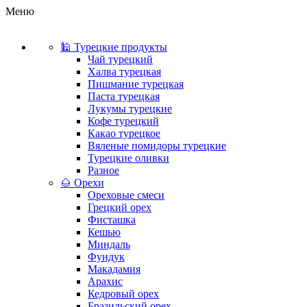
Меню
🕌 Турецкие продукты
Чай турецкий
Халва турецкая
Пишмание турецкая
Паста турецкая
Лукумы турецкие
Кофе турецкий
Какао турецкое
Вяленые помидоры турецкие
Турецкие оливки
Разное
🌰 Орехи
Ореховые смеси
Грецкий орех
Фисташка
Кешью
Миндаль
Фундук
Макадамия
Арахис
Кедровый орех
Бразильский орех