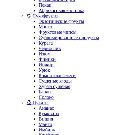
Пекан
Абрикосовая косточка
🍑 Сухофрукты
Экзотические фрукты
Манго
Фруктовые чипсы
Сублимированные продукты
Курага
Чернослив
Изюм
Финики
Инжир
Урюк
Компотные смеси
Сушеные ягоды
Хурма сушеная
Банан
Яблоко
🥝 Цукаты
Ананас
Кумкваты
Вишня
Манго
Имбирь