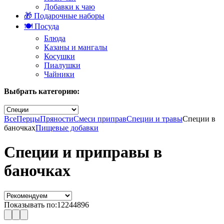
Добавки к чаю
🎁 Подарочные наборы
🍽️ Посуда
Блюда
Казаны и мангалы
Косушки
Пиалушки
Чайники
Выбрать категорию:
Все
Перцы
Пряности
Смеси приправ
Специи и травы
Специи в
баночках
Пищевые добавки
Специи и приправы в
баночках
Показывать по:
12
24
48
96