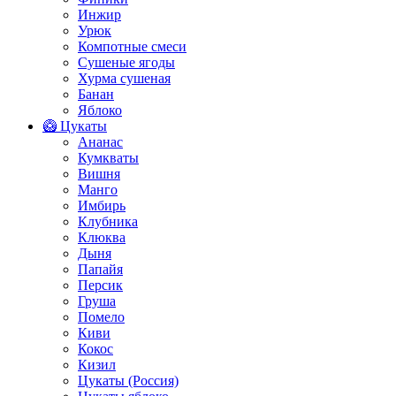
Инжир
Урюк
Компотные смеси
Сушеные ягоды
Хурма сушеная
Банан
Яблоко
🥝 Цукаты
Ананас
Кумкваты
Вишня
Манго
Имбирь
Клубника
Клюква
Дыня
Папайя
Персик
Груша
Помело
Киви
Кокос
Кизил
Цукаты (Россия)