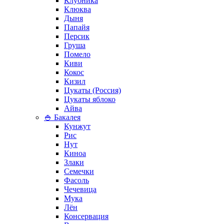
Клубника
Клюква
Дыня
Папайя
Персик
Груша
Помело
Киви
Кокос
Кизил
Цукаты (Россия)
Цукаты яблоко
Айва
🍚 Бакалея
Кунжут
Рис
Нут
Киноа
Злаки
Семечки
Фасоль
Чечевица
Мука
Лён
Консервация