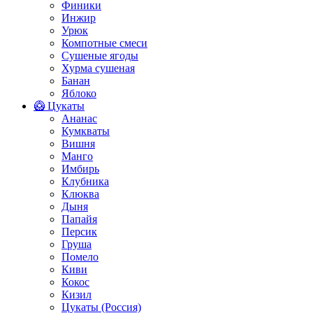
Финики
Инжир
Урюк
Компотные смеси
Сушеные ягоды
Хурма сушеная
Банан
Яблоко
🥝 Цукаты
Ананас
Кумкваты
Вишня
Манго
Имбирь
Клубника
Клюква
Дыня
Папайя
Персик
Груша
Помело
Киви
Кокос
Кизил
Цукаты (Россия)