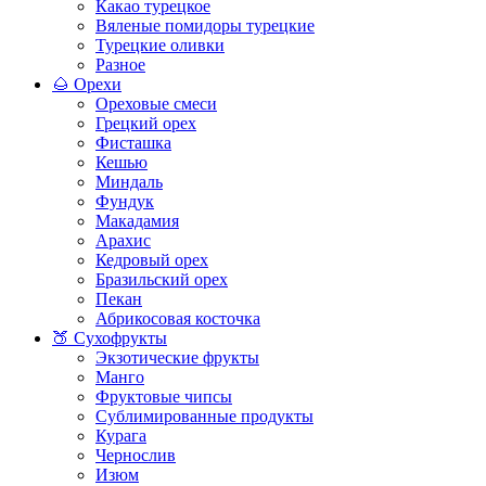
Какао турецкое
Вяленые помидоры турецкие
Турецкие оливки
Разное
🌰 Орехи
Ореховые смеси
Грецкий орех
Фисташка
Кешью
Миндаль
Фундук
Макадамия
Арахис
Кедровый орех
Бразильский орех
Пекан
Абрикосовая косточка
🍑 Сухофрукты
Экзотические фрукты
Манго
Фруктовые чипсы
Сублимированные продукты
Курага
Чернослив
Изюм