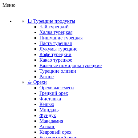
Меню
🕌 Турецкие продукты
Чай турецкий
Халва турецкая
Пишмание турецкая
Паста турецкая
Лукумы турецкие
Кофе турецкий
Какао турецкое
Вяленые помидоры турецкие
Турецкие оливки
Разное
🌰 Орехи
Ореховые смеси
Грецкий орех
Фисташка
Кешью
Миндаль
Фундук
Макадамия
Арахис
Кедровый орех
Бразильский орех