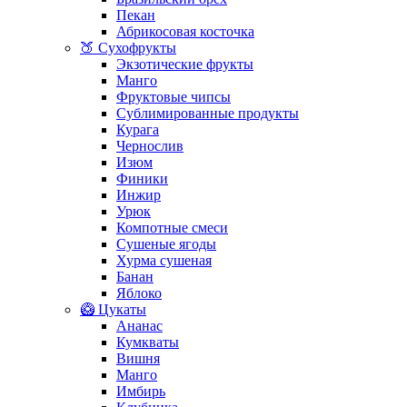
Пекан
Абрикосовая косточка
🍑 Сухофрукты
Экзотические фрукты
Манго
Фруктовые чипсы
Сублимированные продукты
Курага
Чернослив
Изюм
Финики
Инжир
Урюк
Компотные смеси
Сушеные ягоды
Хурма сушеная
Банан
Яблоко
🥝 Цукаты
Ананас
Кумкваты
Вишня
Манго
Имбирь