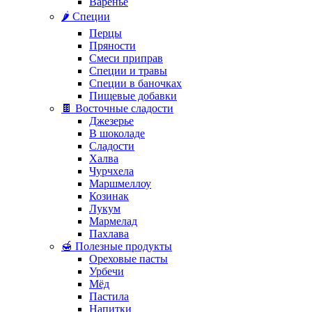
Варенье
🌶️ Специи
Перцы
Пряности
Смеси приправ
Специи и травы
Специи в баночках
Пищевые добавки
🍫 Восточные сладости
Джезерье
В шоколаде
Сладости
Халва
Чурчхела
Маршмеллоу
Козинак
Лукум
Мармелад
Пахлава
🍯 Полезные продукты
Ореховые пасты
Урбечи
Мёд
Пастила
Напитки