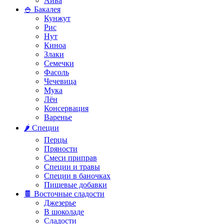
Айва
🍚 Бакалея
Кунжут
Рис
Нут
Киноа
Злаки
Семечки
Фасоль
Чечевица
Мука
Лён
Консервация
Варенье
🌶️ Специи
Перцы
Пряности
Смеси приправ
Специи и травы
Специи в баночках
Пищевые добавки
🍫 Восточные сладости
Джезерье
В шоколаде
Сладости