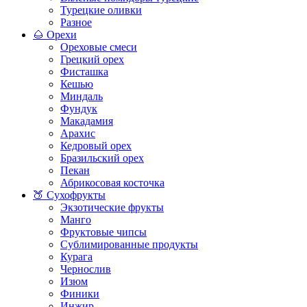
Турецкие оливки
Разное
🌰 Орехи
Ореховые смеси
Грецкий орех
Фисташка
Кешью
Миндаль
Фундук
Макадамия
Арахис
Кедровый орех
Бразильский орех
Пекан
Абрикосовая косточка
🍑 Сухофрукты
Экзотические фрукты
Манго
Фруктовые чипсы
Сублимированные продукты
Курага
Чернослив
Изюм
Финики
Инжир