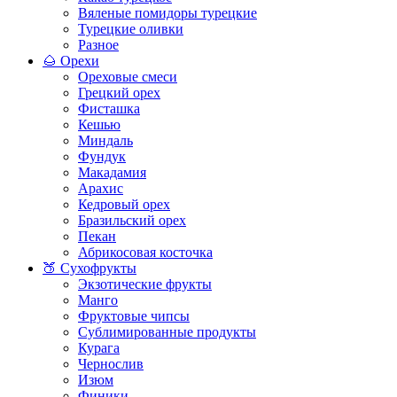
Вяленые помидоры турецкие
Турецкие оливки
Разное
🌰 Орехи
Ореховые смеси
Грецкий орех
Фисташка
Кешью
Миндаль
Фундук
Макадамия
Арахис
Кедровый орех
Бразильский орех
Пекан
Абрикосовая косточка
🍑 Сухофрукты
Экзотические фрукты
Манго
Фруктовые чипсы
Сублимированные продукты
Курага
Чернослив
Изюм
Финики