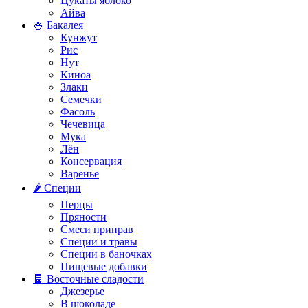
Цукаты яблоко
Айва
🍚 Бакалея
Кунжут
Рис
Нут
Киноа
Злаки
Семечки
Фасоль
Чечевица
Мука
Лён
Консервация
Варенье
🌶️ Специи
Перцы
Пряности
Смеси приправ
Специи и травы
Специи в баночках
Пищевые добавки
🍫 Восточные сладости
Джезерье
В шоколаде