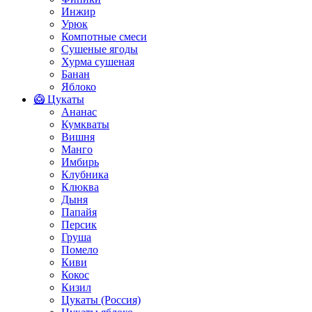
Инжир
Урюк
Компотные смеси
Сушеные ягоды
Хурма сушеная
Банан
Яблоко
🥝 Цукаты
Ананас
Кумкваты
Вишня
Манго
Имбирь
Клубника
Клюква
Дыня
Папайя
Персик
Груша
Помело
Киви
Кокос
Кизил
Цукаты (Россия)