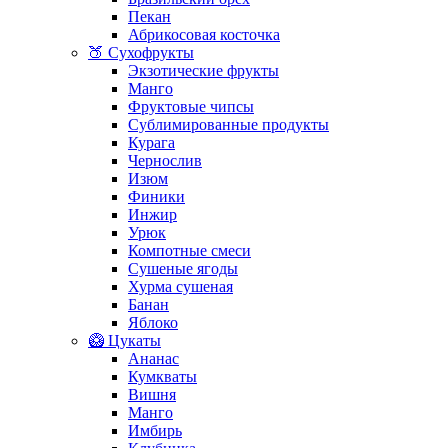
Пекан
Абрикосовая косточка
🍑 Сухофрукты
Экзотические фрукты
Манго
Фруктовые чипсы
Сублимированные продукты
Курага
Чернослив
Изюм
Финики
Инжир
Урюк
Компотные смеси
Сушеные ягоды
Хурма сушеная
Банан
Яблоко
🥝 Цукаты
Ананас
Кумкваты
Вишня
Манго
Имбирь