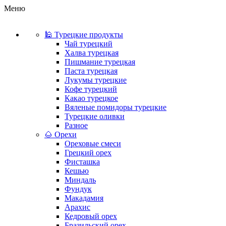
Меню
🕌 Турецкие продукты
Чай турецкий
Халва турецкая
Пишмание турецкая
Паста турецкая
Лукумы турецкие
Кофе турецкий
Какао турецкое
Вяленые помидоры турецкие
Турецкие оливки
Разное
🌰 Орехи
Ореховые смеси
Грецкий орех
Фисташка
Кешью
Миндаль
Фундук
Макадамия
Арахис
Кедровый орех
Бразильский орех