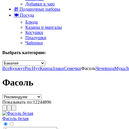
Добавки к чаю
🎁 Подарочные наборы
🍽️ Посуда
Блюда
Казаны и мангалы
Косушки
Пиалушки
Чайники
Выбрать категорию:
Все
Кунжут
Рис
Нут
Киноа
Злаки
Семечки
Фасоль
Чечевица
Мука
Л
Фасоль
Показывать по:
12
24
48
96
Фасоль белая