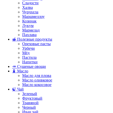
Сладости
Халва
Чурчхела
Маршмеллоу
Козинак
Лукум
Мармелад
Пахлава
🍯 Полезные продукты
Ореховые пасты
Урбечи
Мёд
Пастила
Напитки
🥕 Сушеные овощи
🧴 Масло
Масло для плова
Масло оливковое
Масло кокосовое
🍃 Чай
Зеленый
Фруктовый
Травяной
Черный
Иван чай