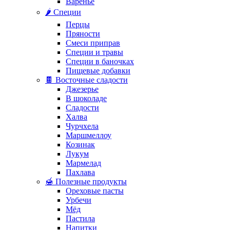
Варенье
🌶️ Специи
Перцы
Пряности
Смеси приправ
Специи и травы
Специи в баночках
Пищевые добавки
🍫 Восточные сладости
Джезерье
В шоколаде
Сладости
Халва
Чурчхела
Маршмеллоу
Козинак
Лукум
Мармелад
Пахлава
🍯 Полезные продукты
Ореховые пасты
Урбечи
Мёд
Пастила
Напитки