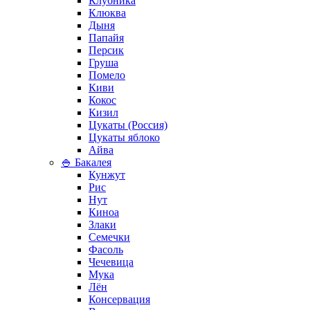
Клубника
Клюква
Дыня
Папайя
Персик
Груша
Помело
Киви
Кокос
Кизил
Цукаты (Россия)
Цукаты яблоко
Айва
🍚 Бакалея
Кунжут
Рис
Нут
Киноа
Злаки
Семечки
Фасоль
Чечевица
Мука
Лён
Консервация