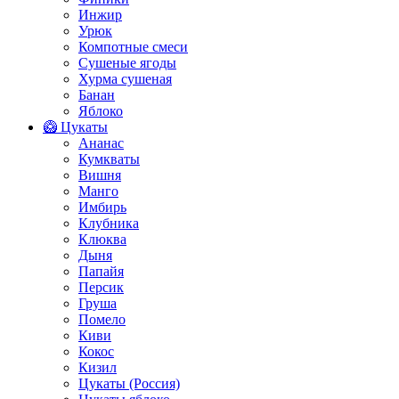
Инжир
Урюк
Компотные смеси
Сушеные ягоды
Хурма сушеная
Банан
Яблоко
🥝 Цукаты
Ананас
Кумкваты
Вишня
Манго
Имбирь
Клубника
Клюква
Дыня
Папайя
Персик
Груша
Помело
Киви
Кокос
Кизил
Цукаты (Россия)