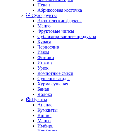
Пекан
Абрикосовая косточка
🍑 Сухофрукты
Экзотические фрукты
Манго
Фруктовые чипсы
Сублимированные продукты
Курага
Чернослив
Изюм
Финики
Инжир
Урюк
Компотные смеси
Сушеные ягоды
Хурма сушеная
Банан
Яблоко
🥝 Цукаты
Ананас
Кумкваты
Вишня
Манго
Имбирь