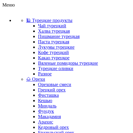
Меню
🕌 Турецкие продукты
Чай турецкий
Халва турецкая
Пишмание турецкая
Паста турецкая
Лукумы турецкие
Кофе турецкий
Какао турецкое
Вяленые помидоры турецкие
Турецкие оливки
Разное
🌰 Орехи
Ореховые смеси
Грецкий орех
Фисташка
Кешью
Миндаль
Фундук
Макадамия
Арахис
Кедровый орех
Бразильский орех