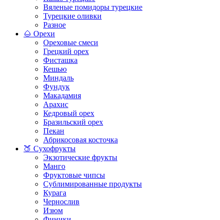
Вяленые помидоры турецкие
Турецкие оливки
Разное
🌰 Орехи
Ореховые смеси
Грецкий орех
Фисташка
Кешью
Миндаль
Фундук
Макадамия
Арахис
Кедровый орех
Бразильский орех
Пекан
Абрикосовая косточка
🍑 Сухофрукты
Экзотические фрукты
Манго
Фруктовые чипсы
Сублимированные продукты
Курага
Чернослив
Изюм
Финики