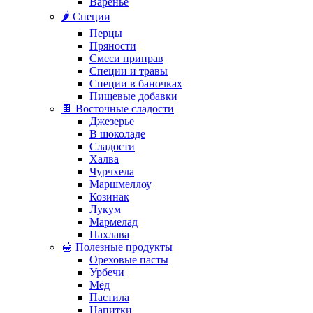
Варенье
🌶️ Специи
Перцы
Пряности
Смеси приправ
Специи и травы
Специи в баночках
Пищевые добавки
🍫 Восточные сладости
Джезерье
В шоколаде
Сладости
Халва
Чурчхела
Маршмеллоу
Козинак
Лукум
Мармелад
Пахлава
🍯 Полезные продукты
Ореховые пасты
Урбечи
Мёд
Пастила
Напитки