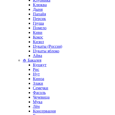
Клубника
Клюква
Дыня
Папайя
Персик
Груша
Помело
Киви
Кокос
Кизил
Цукаты (Россия)
Цукаты яблоко
Айва
🍚 Бакалея
Кунжут
Рис
Нут
Киноа
Злаки
Семечки
Фасоль
Чечевица
Мука
Лён
Консервация