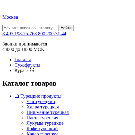
Москва
Найти
8 495 198-75-76
8 800 200-31-44
Звонки принимаются
с 8:00 до 18:00 МСК
Главная
Сухофрукты
Курага 🍑
Каталог товаров
🕌 Турецкие продукты
Чай турецкий
Халва турецкая
Пишмание турецкая
Паста турецкая
Лукумы турецкие
Кофе турецкий
Какао турецкое