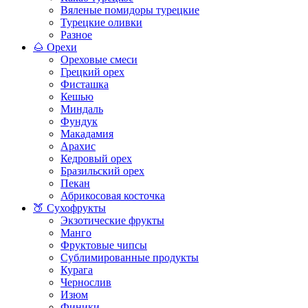
Вяленые помидоры турецкие
Турецкие оливки
Разное
🌰 Орехи
Ореховые смеси
Грецкий орех
Фисташка
Кешью
Миндаль
Фундук
Макадамия
Арахис
Кедровый орех
Бразильский орех
Пекан
Абрикосовая косточка
🍑 Сухофрукты
Экзотические фрукты
Манго
Фруктовые чипсы
Сублимированные продукты
Курага
Чернослив
Изюм
Финики