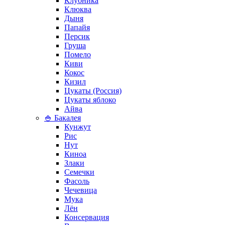
Клубника
Клюква
Дыня
Папайя
Персик
Груша
Помело
Киви
Кокос
Кизил
Цукаты (Россия)
Цукаты яблоко
Айва
🍚 Бакалея
Кунжут
Рис
Нут
Киноа
Злаки
Семечки
Фасоль
Чечевица
Мука
Лён
Консервация