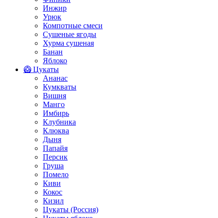
Инжир
Урюк
Компотные смеси
Сушеные ягоды
Хурма сушеная
Банан
Яблоко
🥝 Цукаты
Ананас
Кумкваты
Вишня
Манго
Имбирь
Клубника
Клюква
Дыня
Папайя
Персик
Груша
Помело
Киви
Кокос
Кизил
Цукаты (Россия)