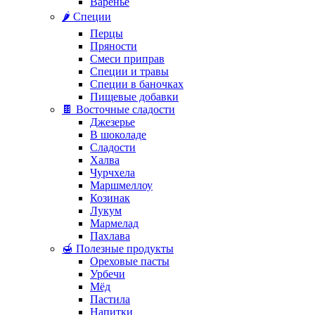
Варенье
🌶️ Специи
Перцы
Пряности
Смеси приправ
Специи и травы
Специи в баночках
Пищевые добавки
🍫 Восточные сладости
Джезерье
В шоколаде
Сладости
Халва
Чурчхела
Маршмеллоу
Козинак
Лукум
Мармелад
Пахлава
🍯 Полезные продукты
Ореховые пасты
Урбечи
Мёд
Пастила
Напитки