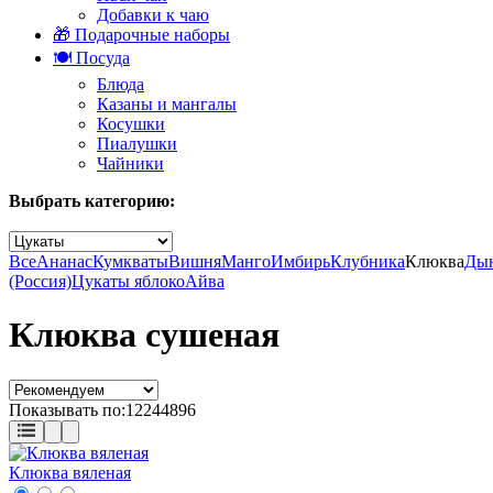
Добавки к чаю
🎁 Подарочные наборы
🍽️ Посуда
Блюда
Казаны и мангалы
Косушки
Пиалушки
Чайники
Выбрать категорию:
Все
Ананас
Кумкваты
Вишня
Манго
Имбирь
Клубника
Клюква
Ды
(Россия)
Цукаты яблоко
Айва
Клюква сушеная
Показывать по:
12
24
48
96
Клюква вяленая