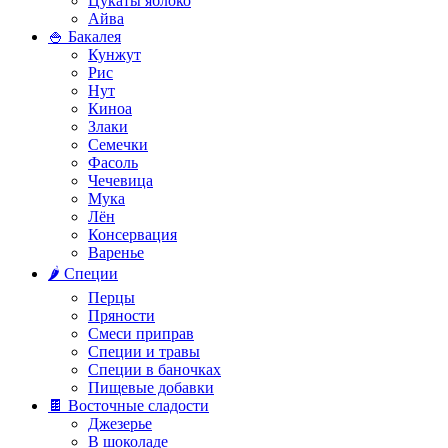
Цукаты яблоко
Айва
🍚 Бакалея
Кунжут
Рис
Нут
Киноа
Злаки
Семечки
Фасоль
Чечевица
Мука
Лён
Консервация
Варенье
🌶️ Специи
Перцы
Пряности
Смеси приправ
Специи и травы
Специи в баночках
Пищевые добавки
🍫 Восточные сладости
Джезерье
В шоколаде