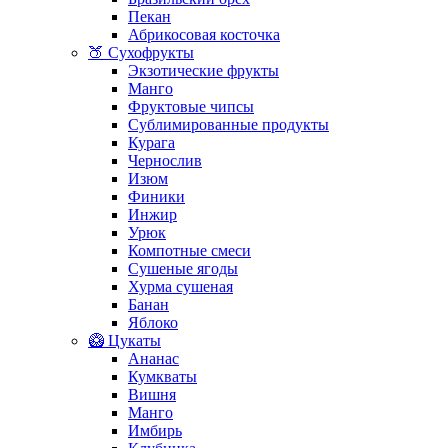
Пекан
Абрикосовая косточка
🍑 Сухофрукты
Экзотические фрукты
Манго
Фруктовые чипсы
Сублимированные продукты
Курага
Чернослив
Изюм
Финики
Инжир
Урюк
Компотные смеси
Сушеные ягоды
Хурма сушеная
Банан
Яблоко
🥝 Цукаты
Ананас
Кумкваты
Вишня
Манго
Имбирь