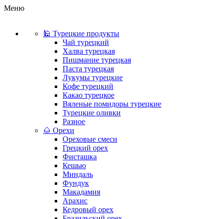
Меню
🕌 Турецкие продукты
Чай турецкий
Халва турецкая
Пишмание турецкая
Паста турецкая
Лукумы турецкие
Кофе турецкий
Какао турецкое
Вяленые помидоры турецкие
Турецкие оливки
Разное
🌰 Орехи
Ореховые смеси
Грецкий орех
Фисташка
Кешью
Миндаль
Фундук
Макадамия
Арахис
Кедровый орех
Бразильский орех