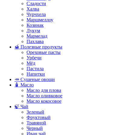
Сладости
Халва
Чурчхела
Маршмеллоу
Козинак
Лукум
Мармелад
Пахлава
🍯 Полезные продукты
Ореховые пасты
Урбечи
Мёд
Пастила
Напитки
🥕 Сушеные овощи
🧴 Масло
Масло для плова
Масло оливковое
Масло кокосовое
🍃 Чай
Зеленый
Фруктовый
Травяной
Черный
Иван чай