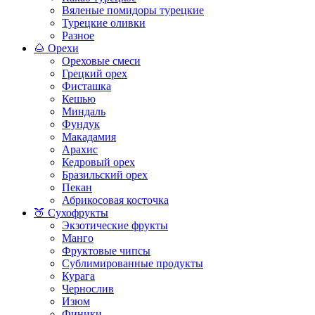
Вяленые помидоры турецкие
Турецкие оливки
Разное
🌰 Орехи
Ореховые смеси
Грецкий орех
Фисташка
Кешью
Миндаль
Фундук
Макадамия
Арахис
Кедровый орех
Бразильский орех
Пекан
Абрикосовая косточка
🍑 Сухофрукты
Экзотические фрукты
Манго
Фруктовые чипсы
Сублимированные продукты
Курага
Чернослив
Изюм
Финики