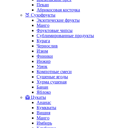
Пекан
Абрикосовая косточка
🍑 Сухофрукты
Экзотические фрукты
Манго
Фруктовые чипсы
Сублимированные продукты
Курага
Чернослив
Изюм
Финики
Инжир
Урюк
Компотные смеси
Сушеные ягоды
Хурма сушеная
Банан
Яблоко
🥝 Цукаты
Ананас
Кумкваты
Вишня
Манго
Имбирь