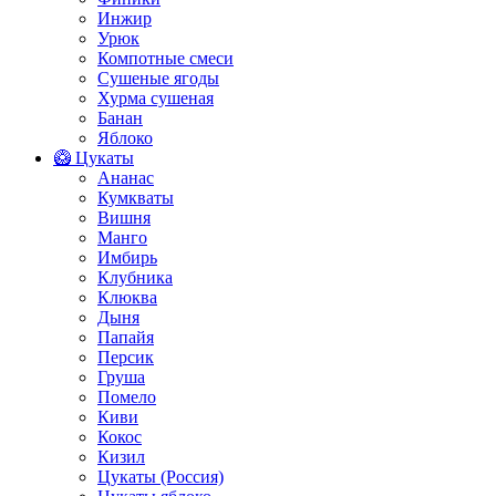
Инжир
Урюк
Компотные смеси
Сушеные ягоды
Хурма сушеная
Банан
Яблоко
🥝 Цукаты
Ананас
Кумкваты
Вишня
Манго
Имбирь
Клубника
Клюква
Дыня
Папайя
Персик
Груша
Помело
Киви
Кокос
Кизил
Цукаты (Россия)