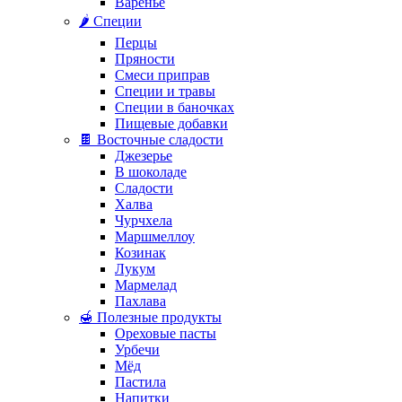
Варенье
🌶️ Специи
Перцы
Пряности
Смеси приправ
Специи и травы
Специи в баночках
Пищевые добавки
🍫 Восточные сладости
Джезерье
В шоколаде
Сладости
Халва
Чурчхела
Маршмеллоу
Козинак
Лукум
Мармелад
Пахлава
🍯 Полезные продукты
Ореховые пасты
Урбечи
Мёд
Пастила
Напитки