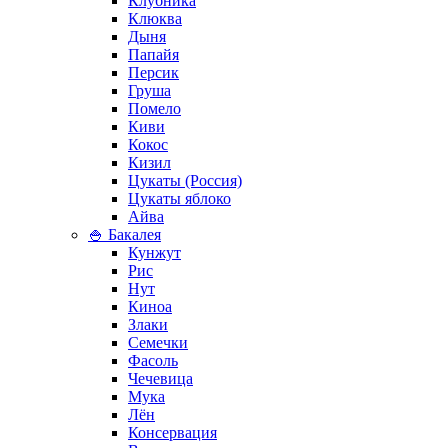
Клубника
Клюква
Дыня
Папайя
Персик
Груша
Помело
Киви
Кокос
Кизил
Цукаты (Россия)
Цукаты яблоко
Айва
🍚 Бакалея
Кунжут
Рис
Нут
Киноа
Злаки
Семечки
Фасоль
Чечевица
Мука
Лён
Консервация