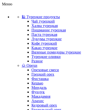
Меню
🕌 Турецкие продукты
Чай турецкий
Халва турецкая
Пишмание турецкая
Паста турецкая
Лукумы турецкие
Кофе турецкий
Какао турецкое
Вяленые помидоры турецкие
Турецкие оливки
Разное
🌰 Орехи
Ореховые смеси
Грецкий орех
Фисташка
Кешью
Миндаль
Фундук
Макадамия
Арахис
Кедровый орех
Бразильский орех