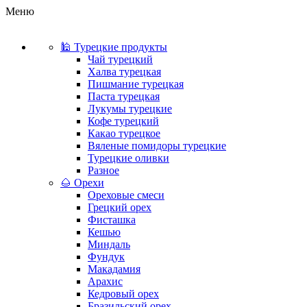
Меню
🕌 Турецкие продукты
Чай турецкий
Халва турецкая
Пишмание турецкая
Паста турецкая
Лукумы турецкие
Кофе турецкий
Какао турецкое
Вяленые помидоры турецкие
Турецкие оливки
Разное
🌰 Орехи
Ореховые смеси
Грецкий орех
Фисташка
Кешью
Миндаль
Фундук
Макадамия
Арахис
Кедровый орех
Бразильский орех