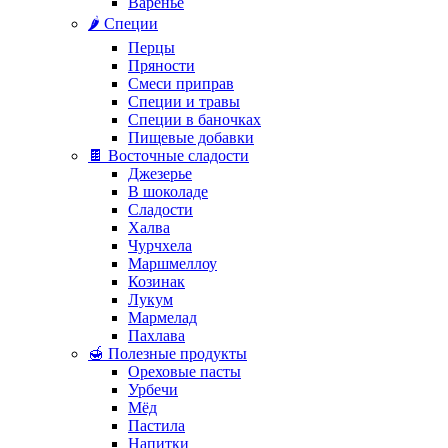
Варенье
🌶️ Специи
Перцы
Пряности
Смеси приправ
Специи и травы
Специи в баночках
Пищевые добавки
🍫 Восточные сладости
Джезерье
В шоколаде
Сладости
Халва
Чурчхела
Маршмеллоу
Козинак
Лукум
Мармелад
Пахлава
🍯 Полезные продукты
Ореховые пасты
Урбечи
Мёд
Пастила
Напитки