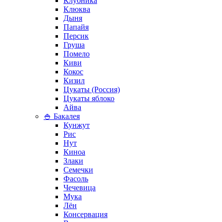
Клубника
Клюква
Дыня
Папайя
Персик
Груша
Помело
Киви
Кокос
Кизил
Цукаты (Россия)
Цукаты яблоко
Айва
🍚 Бакалея
Кунжут
Рис
Нут
Киноа
Злаки
Семечки
Фасоль
Чечевица
Мука
Лён
Консервация