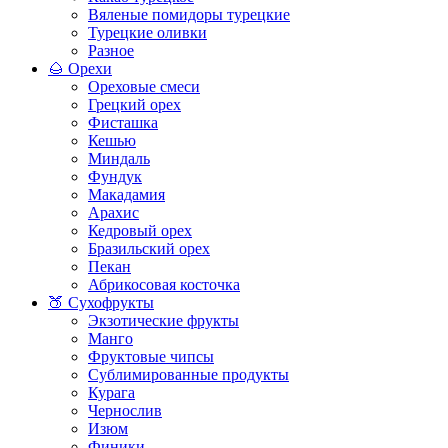
Вяленые помидоры турецкие
Турецкие оливки
Разное
🌰 Орехи
Ореховые смеси
Грецкий орех
Фисташка
Кешью
Миндаль
Фундук
Макадамия
Арахис
Кедровый орех
Бразильский орех
Пекан
Абрикосовая косточка
🍑 Сухофрукты
Экзотические фрукты
Манго
Фруктовые чипсы
Сублимированные продукты
Курага
Чернослив
Изюм
Финики