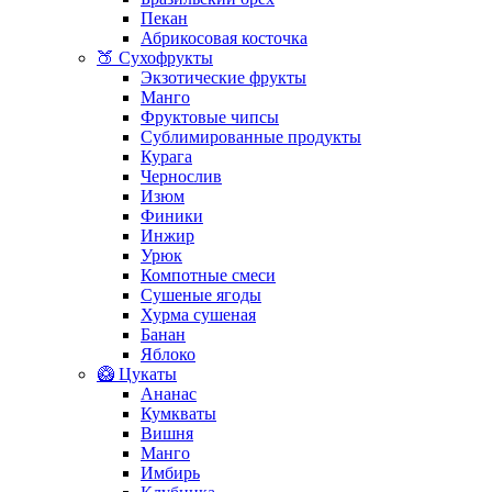
Пекан
Абрикосовая косточка
🍑 Сухофрукты
Экзотические фрукты
Манго
Фруктовые чипсы
Сублимированные продукты
Курага
Чернослив
Изюм
Финики
Инжир
Урюк
Компотные смеси
Сушеные ягоды
Хурма сушеная
Банан
Яблоко
🥝 Цукаты
Ананас
Кумкваты
Вишня
Манго
Имбирь