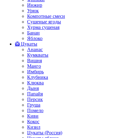
Инжир
Урюк
Компотные смеси
Сушеные ягоды
Хурма сушеная
Банан
Яблоко
🥝 Цукаты
Ананас
Кумкваты
Вишня
Манго
Имбирь
Клубника
Клюква
Дыня
Папайя
Персик
Груша
Помело
Киви
Кокос
Кизил
Цукаты (Россия)