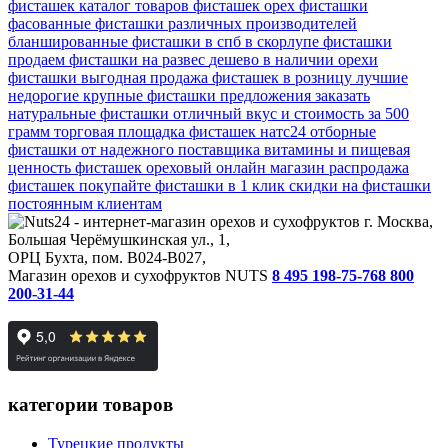
фисташек
каталог товаров фисташек
орех фисташки
фасованные
фисташки различных производителей
бланшированные фисташки в спб
в скорлупе фисташки
продаем фисташки на развес
дешево в наличии орехи
фисташки
выгодная продажа фисташек в розницу
лучшие
недорогие крупные фисташки
предложения заказать
натуральные фисташки
отличный вкус и стоимость за 500
грамм
торговая площадка фисташек натс24
отборные
фисташки от надежного поставщика
витамины и пищевая
ценность фисташек
ореховый онлайн магазин распродажа
фисташек
покупайте фисташки в 1 клик
скидки на фисташки
постоянным клиентам
г. Москва,
Большая Черёмушкинская ул., 1,
ОРЦ Бухта, пом. B024-B027,
Магазин орехов и сухофруктов NUTS
8 495 198-75-76
8 800
200-31-44
категории товаров
Турецкие продукты