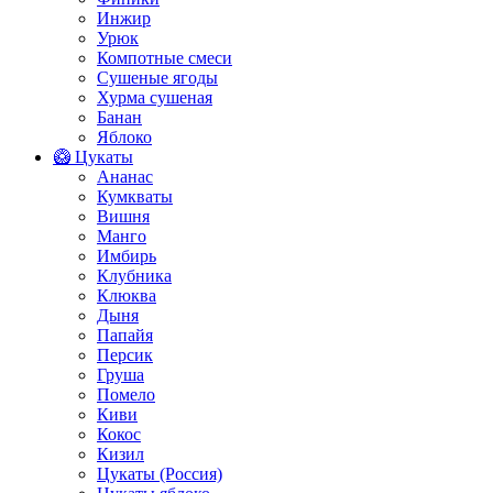
Инжир
Урюк
Компотные смеси
Сушеные ягоды
Хурма сушеная
Банан
Яблоко
🥝 Цукаты
Ананас
Кумкваты
Вишня
Манго
Имбирь
Клубника
Клюква
Дыня
Папайя
Персик
Груша
Помело
Киви
Кокос
Кизил
Цукаты (Россия)