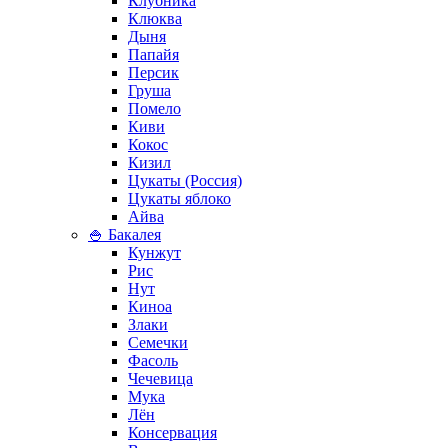
Клубника
Клюква
Дыня
Папайя
Персик
Груша
Помело
Киви
Кокос
Кизил
Цукаты (Россия)
Цукаты яблоко
Айва
🍚 Бакалея
Кунжут
Рис
Нут
Киноа
Злаки
Семечки
Фасоль
Чечевица
Мука
Лён
Консервация