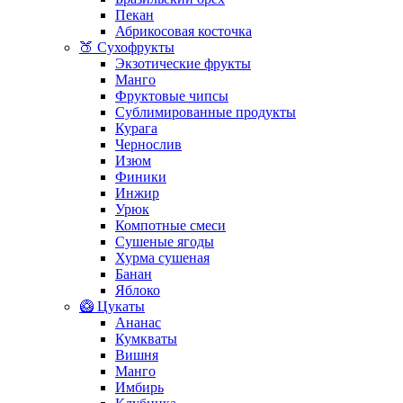
Пекан
Абрикосовая косточка
🍑 Сухофрукты
Экзотические фрукты
Манго
Фруктовые чипсы
Сублимированные продукты
Курага
Чернослив
Изюм
Финики
Инжир
Урюк
Компотные смеси
Сушеные ягоды
Хурма сушеная
Банан
Яблоко
🥝 Цукаты
Ананас
Кумкваты
Вишня
Манго
Имбирь