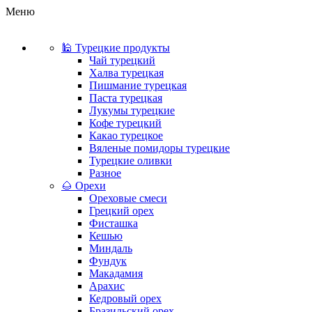
Меню
🕌 Турецкие продукты
Чай турецкий
Халва турецкая
Пишмание турецкая
Паста турецкая
Лукумы турецкие
Кофе турецкий
Какао турецкое
Вяленые помидоры турецкие
Турецкие оливки
Разное
🌰 Орехи
Ореховые смеси
Грецкий орех
Фисташка
Кешью
Миндаль
Фундук
Макадамия
Арахис
Кедровый орех
Бразильский орех