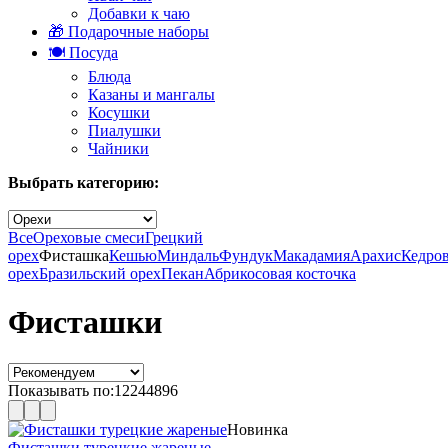
Добавки к чаю
🎁 Подарочные наборы
🍽️ Посуда
Блюда
Казаны и мангалы
Косушки
Пиалушки
Чайники
Выбрать категорию:
Все
Ореховые смеси
Грецкий
орех
Фисташка
Кешью
Миндаль
Фундук
Макадамия
Арахис
Кедро
орех
Бразильский орех
Пекан
Абрикосовая косточка
Фисташки
Показывать по:
12
24
48
96
Новинка
Фисташки турецкие жареные