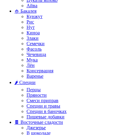
Цукаты яблоко
Айва
🍚 Бакалея
Кунжут
Рис
Нут
Киноа
Злаки
Семечки
Фасоль
Чечевица
Мука
Лён
Консервация
Варенье
🌶️ Специи
Перцы
Пряности
Смеси приправ
Специи и травы
Специи в баночках
Пищевые добавки
🍫 Восточные сладости
Джезерье
В шоколаде