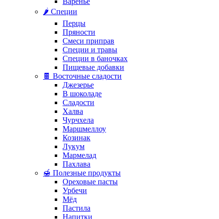
Варенье
🌶️ Специи
Перцы
Пряности
Смеси приправ
Специи и травы
Специи в баночках
Пищевые добавки
🍫 Восточные сладости
Джезерье
В шоколаде
Сладости
Халва
Чурчхела
Маршмеллоу
Козинак
Лукум
Мармелад
Пахлава
🍯 Полезные продукты
Ореховые пасты
Урбечи
Мёд
Пастила
Напитки