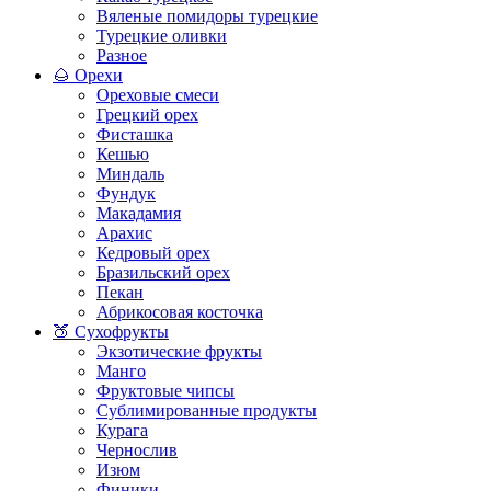
Вяленые помидоры турецкие
Турецкие оливки
Разное
🌰 Орехи
Ореховые смеси
Грецкий орех
Фисташка
Кешью
Миндаль
Фундук
Макадамия
Арахис
Кедровый орех
Бразильский орех
Пекан
Абрикосовая косточка
🍑 Сухофрукты
Экзотические фрукты
Манго
Фруктовые чипсы
Сублимированные продукты
Курага
Чернослив
Изюм
Финики