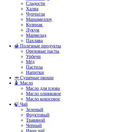
Сладости
Халва
Чурчхела
Маршмеллоу
Козинак
Лукум
Мармелад
Пахлава
🍯 Полезные продукты
Ореховые пасты
Урбечи
Мёд
Пастила
Напитки
🥕 Сушеные овощи
🧴 Масло
Масло для плова
Масло оливковое
Масло кокосовое
🍃 Чай
Зеленый
Фруктовый
Травяной
Черный
Иван чай