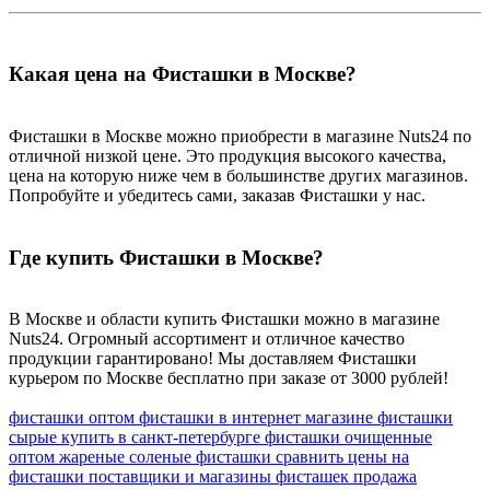
Какая цена на Фисташки в Москве?
Фисташки в Москве можно приобрести в магазине Nuts24 по
отличной низкой цене. Это продукция высокого качества,
цена на которую ниже чем в большинстве других магазинов.
Попробуйте и убедитесь сами, заказав Фисташки у нас.
Где купить Фисташки в Москве?
В Москве и области купить Фисташки можно в магазине
Nuts24. Огромный ассортимент и отличное качество
продукции гарантировано! Мы доставляем Фисташки
курьером по Москве бесплатно при заказе от 3000 рублей!
фисташки оптом
фисташки в интернет магазине
фисташки
сырые купить в санкт-петербурге
фисташки очищенные
оптом
жареные соленые фисташки
сравнить цены на
фисташки
поставщики и магазины фисташек
продажа