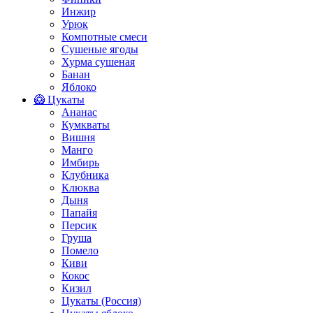
Инжир
Урюк
Компотные смеси
Сушеные ягоды
Хурма сушеная
Банан
Яблоко
🥝 Цукаты
Ананас
Кумкваты
Вишня
Манго
Имбирь
Клубника
Клюква
Дыня
Папайя
Персик
Груша
Помело
Киви
Кокос
Кизил
Цукаты (Россия)