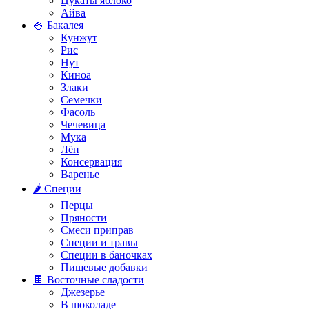
Цукаты яблоко
Айва
🍚 Бакалея
Кунжут
Рис
Нут
Киноа
Злаки
Семечки
Фасоль
Чечевица
Мука
Лён
Консервация
Варенье
🌶️ Специи
Перцы
Пряности
Смеси приправ
Специи и травы
Специи в баночках
Пищевые добавки
🍫 Восточные сладости
Джезерье
В шоколаде