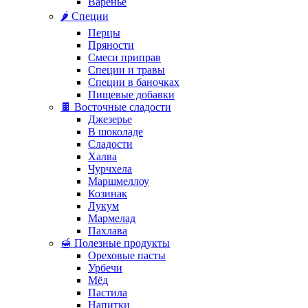
Варенье
🌶️ Специи
Перцы
Пряности
Смеси приправ
Специи и травы
Специи в баночках
Пищевые добавки
🍫 Восточные сладости
Джезерье
В шоколаде
Сладости
Халва
Чурчхела
Маршмеллоу
Козинак
Лукум
Мармелад
Пахлава
🍯 Полезные продукты
Ореховые пасты
Урбечи
Мёд
Пастила
Напитки