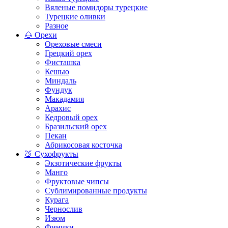
Вяленые помидоры турецкие
Турецкие оливки
Разное
🌰 Орехи
Ореховые смеси
Грецкий орех
Фисташка
Кешью
Миндаль
Фундук
Макадамия
Арахис
Кедровый орех
Бразильский орех
Пекан
Абрикосовая косточка
🍑 Сухофрукты
Экзотические фрукты
Манго
Фруктовые чипсы
Сублимированные продукты
Курага
Чернослив
Изюм
Финики