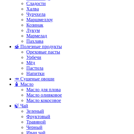
Сладости
Халва
Чурчхела
Маршмеллоу
Козинак
Лукум
Мармелад
Пахлава
🍯 Полезные продукты
Ореховые пасты
Урбечи
Мёд
Пастила
Напитки
🥕 Сушеные овощи
🧴 Масло
Масло для плова
Масло оливковое
Масло кокосовое
🍃 Чай
Зеленый
Фруктовый
Травяной
Черный
Иван чай