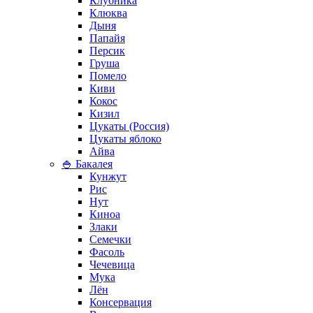
Клубника
Клюква
Дыня
Папайя
Персик
Груша
Помело
Киви
Кокос
Кизил
Цукаты (Россия)
Цукаты яблоко
Айва
🍚 Бакалея
Кунжут
Рис
Нут
Киноа
Злаки
Семечки
Фасоль
Чечевица
Мука
Лён
Консервация