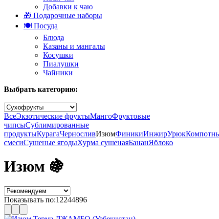
Добавки к чаю
🎁 Подарочные наборы
🍽️ Посуда
Блюда
Казаны и мангалы
Косушки
Пиалушки
Чайники
Выбрать категорию:
Все
Экзотические фрукты
Манго
Фруктовые
чипсы
Сублимированные
продукты
Курага
Чернослив
Изюм
Финики
Инжир
Урюк
Компотн
смеси
Сушеные ягоды
Хурма сушеная
Банан
Яблоко
Изюм 🍇
Показывать по:
12
24
48
96