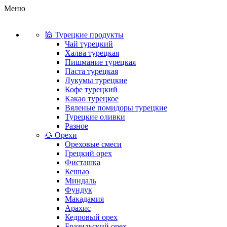
Меню
🕌 Турецкие продукты
Чай турецкий
Халва турецкая
Пишмание турецкая
Паста турецкая
Лукумы турецкие
Кофе турецкий
Какао турецкое
Вяленые помидоры турецкие
Турецкие оливки
Разное
🌰 Орехи
Ореховые смеси
Грецкий орех
Фисташка
Кешью
Миндаль
Фундук
Макадамия
Арахис
Кедровый орех
Бразильский орех