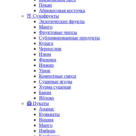
Пекан
Абрикосовая косточка
🍑 Сухофрукты
Экзотические фрукты
Манго
Фруктовые чипсы
Сублимированные продукты
Курага
Чернослив
Изюм
Финики
Инжир
Урюк
Компотные смеси
Сушеные ягоды
Хурма сушеная
Банан
Яблоко
🥝 Цукаты
Ананас
Кумкваты
Вишня
Манго
Имбирь