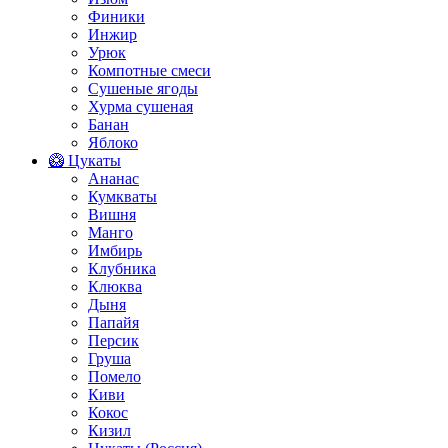
Финики
Инжир
Урюк
Компотные смеси
Сушеные ягоды
Хурма сушеная
Банан
Яблоко
🥝 Цукаты
Ананас
Кумкваты
Вишня
Манго
Имбирь
Клубника
Клюква
Дыня
Папайя
Персик
Груша
Помело
Киви
Кокос
Кизил