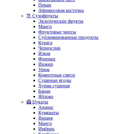
Пекан
Абрикосовая косточка
🍑 Сухофрукты
Экзотические фрукты
Манго
Фруктовые чипсы
Сублимированные продукты
Курага
Чернослив
Изюм
Финики
Инжир
Урюк
Компотные смеси
Сушеные ягоды
Хурма сушеная
Банан
Яблоко
🥝 Цукаты
Ананас
Кумкваты
Вишня
Манго
Имбирь