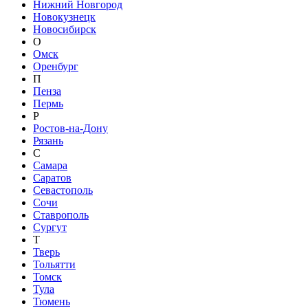
Нижний Новгород
Новокузнецк
Новосибирск
О
Омск
Оренбург
П
Пенза
Пермь
Р
Ростов-на-Дону
Рязань
С
Самара
Саратов
Севастополь
Сочи
Ставрополь
Сургут
Т
Тверь
Тольятти
Томск
Тула
Тюмень