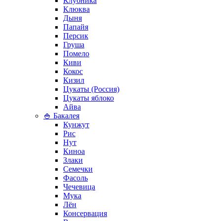
Клубника
Клюква
Дыня
Папайя
Персик
Груша
Помело
Киви
Кокос
Кизил
Цукаты (Россия)
Цукаты яблоко
Айва
🍚 Бакалея
Кунжут
Рис
Нут
Киноа
Злаки
Семечки
Фасоль
Чечевица
Мука
Лён
Консервация