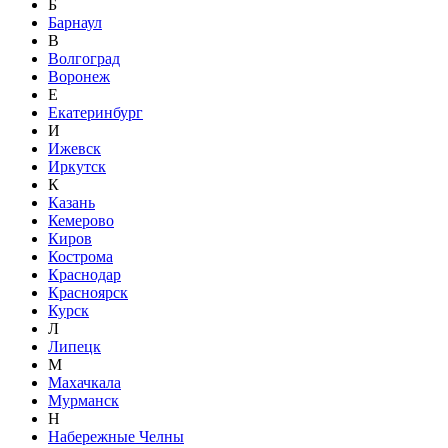
Б
Барнаул
В
Волгоград
Воронеж
Е
Екатеринбург
И
Ижевск
Иркутск
К
Казань
Кемерово
Киров
Кострома
Краснодар
Красноярск
Курск
Л
Липецк
М
Махачкала
Мурманск
Н
Набережные Челны