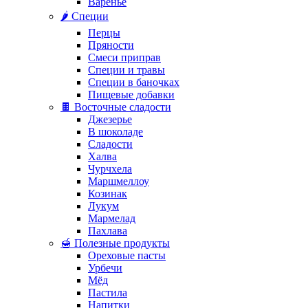
Варенье
🌶️ Специи
Перцы
Пряности
Смеси приправ
Специи и травы
Специи в баночках
Пищевые добавки
🍫 Восточные сладости
Джезерье
В шоколаде
Сладости
Халва
Чурчхела
Маршмеллоу
Козинак
Лукум
Мармелад
Пахлава
🍯 Полезные продукты
Ореховые пасты
Урбечи
Мёд
Пастила
Напитки