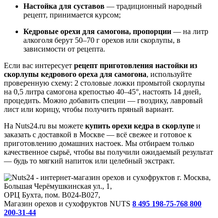
Настойка для суставов
— традиционный народный
рецепт, принимается курсом;
Кедровые орехи для самогона, пропорции
— на литр
алкоголя берут 50–70 г орехов или скорлупы, в
зависимости от рецепта.
Если вас интересует
рецепт приготовления настойки из
скорлупы кедрового ореха для самогона
, используйте
проверенную схему: 2 столовые ложки промытой скорлупы
на 0,5 литра самогона крепостью 40–45°, настоять 14 дней,
процедить. Можно добавить специи — гвоздику, лавровый
лист или корицу, чтобы получить пряный вариант.
На Nuts24.ru вы можете
купить орехи кедра в скорлупе
и
заказать с доставкой в Москве — всё свежее и готовое к
приготовлению домашних настоек. Мы отбираем только
качественное сырьё, чтобы вы получили ожидаемый результат
— будь то мягкий напиток или целебный экстракт.
г. Москва,
Большая Черёмушкинская ул., 1,
ОРЦ Бухта, пом. B024-B027,
Магазин орехов и сухофруктов NUTS
8 495 198-75-76
8 800
200-31-44