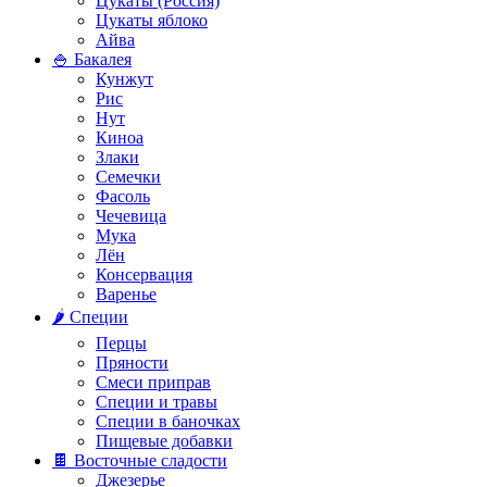
Цукаты (Россия)
Цукаты яблоко
Айва
🍚 Бакалея
Кунжут
Рис
Нут
Киноа
Злаки
Семечки
Фасоль
Чечевица
Мука
Лён
Консервация
Варенье
🌶️ Специи
Перцы
Пряности
Смеси приправ
Специи и травы
Специи в баночках
Пищевые добавки
🍫 Восточные сладости
Джезерье