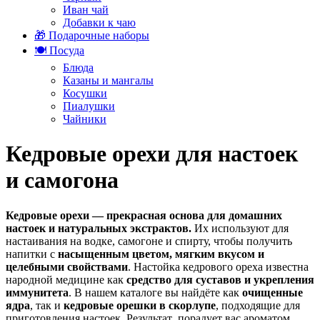
Иван чай
Добавки к чаю
🎁 Подарочные наборы
🍽️ Посуда
Блюда
Казаны и мангалы
Косушки
Пиалушки
Чайники
Кедровые орехи для настоек
и самогона
Кедровые орехи — прекрасная основа для домашних
настоек и натуральных экстрактов.
Их используют для
настаивания на водке, самогоне и спирту, чтобы получить
напитки с
насыщенным цветом, мягким вкусом и
целебными свойствами
. Настойка кедрового ореха известна
народной медицине как
средство для суставов и укрепления
иммунитета
. В нашем каталоге вы найдёте как
очищенные
ядра
, так и
кедровые орешки в
скорлупе
, подходящие для
приготовления настоек. Результат порадует вас ароматом