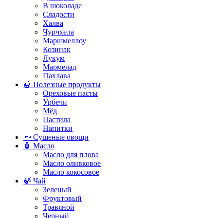
В шоколаде
Сладости
Халва
Чурчхела
Маршмеллоу
Козинак
Лукум
Мармелад
Пахлава
🍯 Полезные продукты
Ореховые пасты
Урбечи
Мёд
Пастила
Напитки
🥕 Сушеные овощи
🧴 Масло
Масло для плова
Масло оливковое
Масло кокосовое
🍃 Чай
Зеленый
Фруктовый
Травяной
Черный