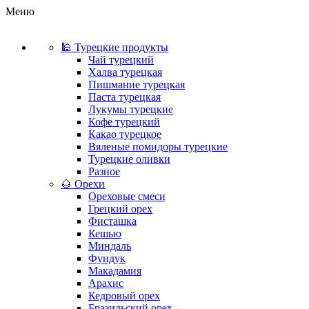
Меню
🕌 Турецкие продукты
Чай турецкий
Халва турецкая
Пишмание турецкая
Паста турецкая
Лукумы турецкие
Кофе турецкий
Какао турецкое
Вяленые помидоры турецкие
Турецкие оливки
Разное
🌰 Орехи
Ореховые смеси
Грецкий орех
Фисташка
Кешью
Миндаль
Фундук
Макадамия
Арахис
Кедровый орех
Бразильский орех