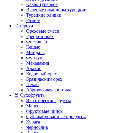
Какао турецкое
Вяленые помидоры турецкие
Турецкие оливки
Разное
🌰 Орехи
Ореховые смеси
Грецкий орех
Фисташка
Кешью
Миндаль
Фундук
Макадамия
Арахис
Кедровый орех
Бразильский орех
Пекан
Абрикосовая косточка
🍑 Сухофрукты
Экзотические фрукты
Манго
Фруктовые чипсы
Сублимированные продукты
Курага
Чернослив
Изюм