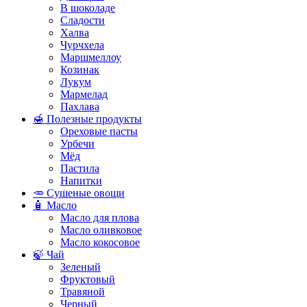
В шоколаде
Сладости
Халва
Чурчхела
Маршмеллоу
Козинак
Лукум
Мармелад
Пахлава
🍯 Полезные продукты
Ореховые пасты
Урбечи
Мёд
Пастила
Напитки
🥕 Сушеные овощи
🧴 Масло
Масло для плова
Масло оливковое
Масло кокосовое
🍃 Чай
Зеленый
Фруктовый
Травяной
Черный