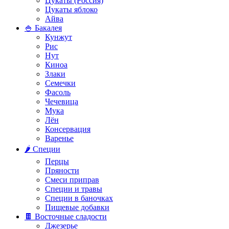
Цукаты (Россия)
Цукаты яблоко
Айва
🍚 Бакалея
Кунжут
Рис
Нут
Киноа
Злаки
Семечки
Фасоль
Чечевица
Мука
Лён
Консервация
Варенье
🌶️ Специи
Перцы
Пряности
Смеси приправ
Специи и травы
Специи в баночках
Пищевые добавки
🍫 Восточные сладости
Джезерье