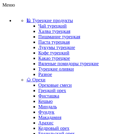
Меню
🕌 Турецкие продукты
Чай турецкий
Халва турецкая
Пишмание турецкая
Паста турецкая
Лукумы турецкие
Кофе турецкий
Какао турецкое
Вяленые помидоры турецкие
Турецкие оливки
Разное
🌰 Орехи
Ореховые смеси
Грецкий орех
Фисташка
Кешью
Миндаль
Фундук
Макадамия
Арахис
Кедровый орех
Бразильский орех