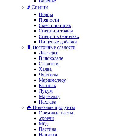
Варенье
🌶️ Специи
Перцы
Пряности
Смеси приправ
Специи и травы
Специи в баночках
Пищевые добавки
🍫 Восточные сладости
Джезерье
В шоколаде
Сладости
Халва
Чурчхела
Маршмеллоу
Козинак
Лукум
Мармелад
Пахлава
🍯 Полезные продукты
Ореховые пасты
Урбечи
Мёд
Пастила
Напитки