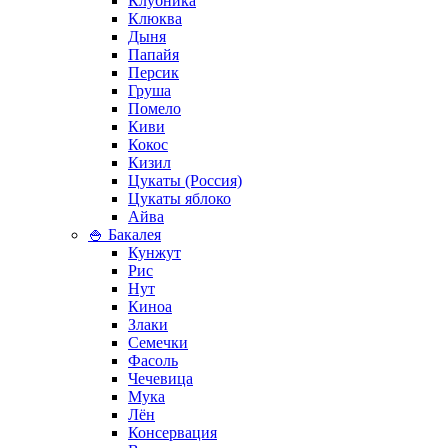
Клубника
Клюква
Дыня
Папайя
Персик
Груша
Помело
Киви
Кокос
Кизил
Цукаты (Россия)
Цукаты яблоко
Айва
🍚 Бакалея
Кунжут
Рис
Нут
Киноа
Злаки
Семечки
Фасоль
Чечевица
Мука
Лён
Консервация