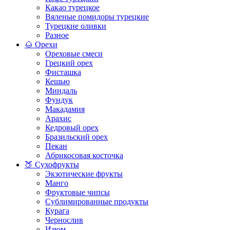
Какао турецкое
Вяленые помидоры турецкие
Турецкие оливки
Разное
🌰 Орехи
Ореховые смеси
Грецкий орех
Фисташка
Кешью
Миндаль
Фундук
Макадамия
Арахис
Кедровый орех
Бразильский орех
Пекан
Абрикосовая косточка
🍑 Сухофрукты
Экзотические фрукты
Манго
Фруктовые чипсы
Сублимированные продукты
Курага
Чернослив
Изюм