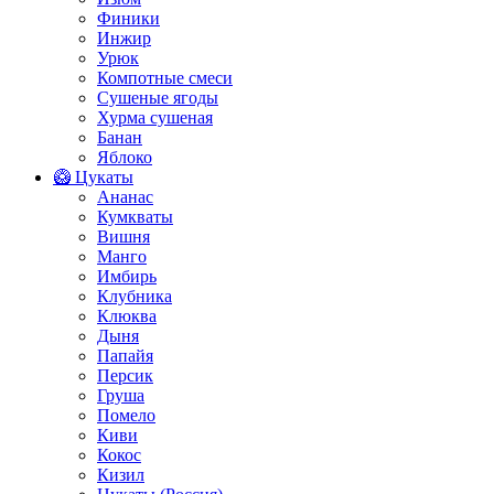
Финики
Инжир
Урюк
Компотные смеси
Сушеные ягоды
Хурма сушеная
Банан
Яблоко
🥝 Цукаты
Ананас
Кумкваты
Вишня
Манго
Имбирь
Клубника
Клюква
Дыня
Папайя
Персик
Груша
Помело
Киви
Кокос
Кизил