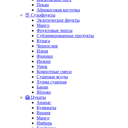
Пекан
Абрикосовая косточка
🍑 Сухофрукты
Экзотические фрукты
Манго
Фруктовые чипсы
Сублимированные продукты
Курага
Чернослив
Изюм
Финики
Инжир
Урюк
Компотные смеси
Сушеные ягоды
Хурма сушеная
Банан
Яблоко
🥝 Цукаты
Ананас
Кумкваты
Вишня
Манго
Имбирь