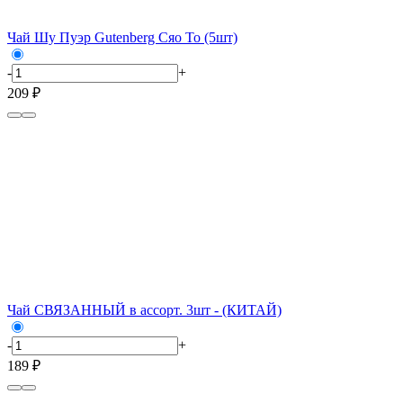
Чай Шу Пуэр Gutenberg Сяо То (5шт)
-
+
209 ₽
Чай СВЯЗАННЫЙ в ассорт. 3шт - (КИТАЙ)
-
+
189 ₽