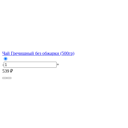
Чай Гречишный без обжарки (500гр)
-
+
539 ₽