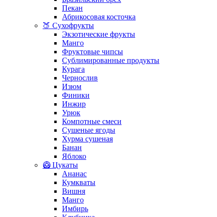
Пекан
Абрикосовая косточка
🍑 Сухофрукты
Экзотические фрукты
Манго
Фруктовые чипсы
Сублимированные продукты
Курага
Чернослив
Изюм
Финики
Инжир
Урюк
Компотные смеси
Сушеные ягоды
Хурма сушеная
Банан
Яблоко
🥝 Цукаты
Ананас
Кумкваты
Вишня
Манго
Имбирь