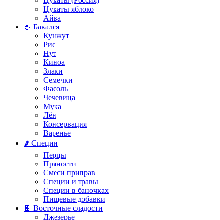
Цукаты (Россия)
Цукаты яблоко
Айва
🍚 Бакалея
Кунжут
Рис
Нут
Киноа
Злаки
Семечки
Фасоль
Чечевица
Мука
Лён
Консервация
Варенье
🌶️ Специи
Перцы
Пряности
Смеси приправ
Специи и травы
Специи в баночках
Пищевые добавки
🍫 Восточные сладости
Джезерье