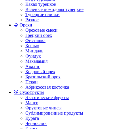
Какао турецкое
Вяленые помидоры турецкие
Турецкие оливки
Разное
🌰 Орехи
Ореховые смеси
Грецкий орех
Фисташка
Кешью
Миндаль
Фундук
Макадамия
Арахис
Кедровый орех
Бразильский орех
Пекан
Абрикосовая косточка
🍑 Сухофрукты
Экзотические фрукты
Манго
Фруктовые чипсы
Сублимированные продукты
Курага
Чернослив
Изюм