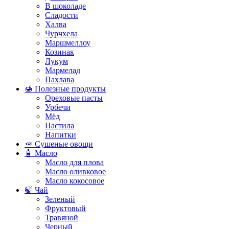
В шоколаде
Сладости
Халва
Чурчхела
Маршмеллоу
Козинак
Лукум
Мармелад
Пахлава
🍯 Полезные продукты
Ореховые пасты
Урбечи
Мёд
Пастила
Напитки
🥕 Сушеные овощи
🧴 Масло
Масло для плова
Масло оливковое
Масло кокосовое
🍃 Чай
Зеленый
Фруктовый
Травяной
Черный