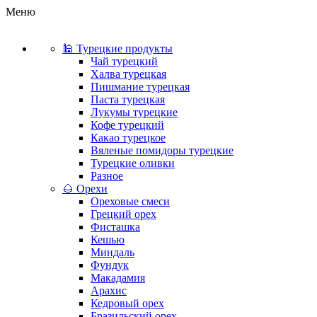
Меню
🕌 Турецкие продукты
Чай турецкий
Халва турецкая
Пишмание турецкая
Паста турецкая
Лукумы турецкие
Кофе турецкий
Какао турецкое
Вяленые помидоры турецкие
Турецкие оливки
Разное
🌰 Орехи
Ореховые смеси
Грецкий орех
Фисташка
Кешью
Миндаль
Фундук
Макадамия
Арахис
Кедровый орех
Бразильский орех