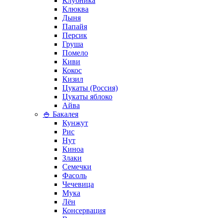
Клубника
Клюква
Дыня
Папайя
Персик
Груша
Помело
Киви
Кокос
Кизил
Цукаты (Россия)
Цукаты яблоко
Айва
🍚 Бакалея
Кунжут
Рис
Нут
Киноа
Злаки
Семечки
Фасоль
Чечевица
Мука
Лён
Консервация