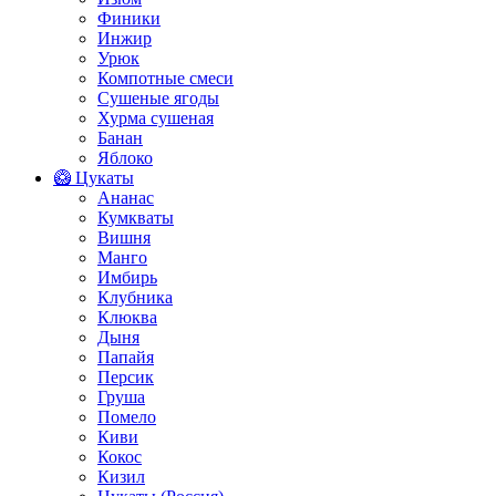
Финики
Инжир
Урюк
Компотные смеси
Сушеные ягоды
Хурма сушеная
Банан
Яблоко
🥝 Цукаты
Ананас
Кумкваты
Вишня
Манго
Имбирь
Клубника
Клюква
Дыня
Папайя
Персик
Груша
Помело
Киви
Кокос
Кизил