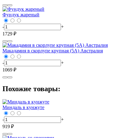
Фундук жареный
-
+
1729 ₽
Макадамия в скорлупе крупная (5А) Австралия
-
+
1069 ₽
Похожие товары:
Миндаль в кунжуте
-
+
919 ₽