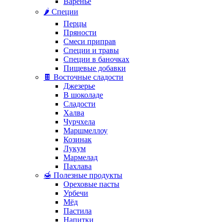
Варенье
🌶️ Специи
Перцы
Пряности
Смеси приправ
Специи и травы
Специи в баночках
Пищевые добавки
🍫 Восточные сладости
Джезерье
В шоколаде
Сладости
Халва
Чурчхела
Маршмеллоу
Козинак
Лукум
Мармелад
Пахлава
🍯 Полезные продукты
Ореховые пасты
Урбечи
Мёд
Пастила
Напитки