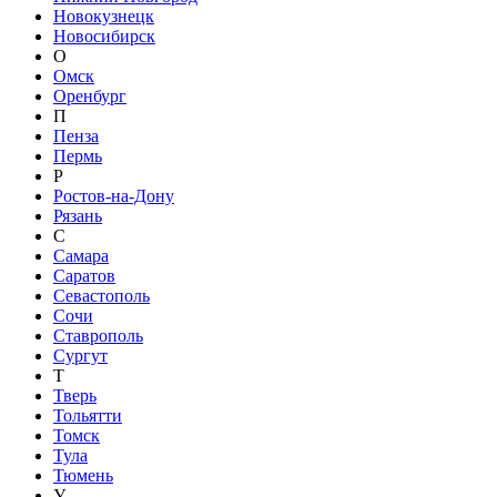
Новокузнецк
Новосибирск
О
Омск
Оренбург
П
Пенза
Пермь
Р
Ростов-на-Дону
Рязань
С
Самара
Саратов
Севастополь
Сочи
Ставрополь
Сургут
Т
Тверь
Тольятти
Томск
Тула
Тюмень
У