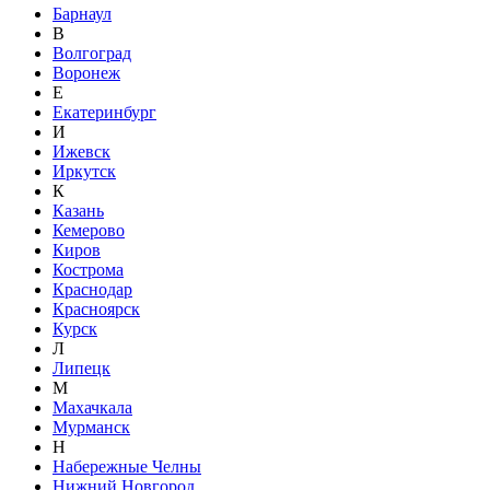
Барнаул
В
Волгоград
Воронеж
Е
Екатеринбург
И
Ижевск
Иркутск
К
Казань
Кемерово
Киров
Кострома
Краснодар
Красноярск
Курск
Л
Липецк
М
Махачкала
Мурманск
Н
Набережные Челны
Нижний Новгород