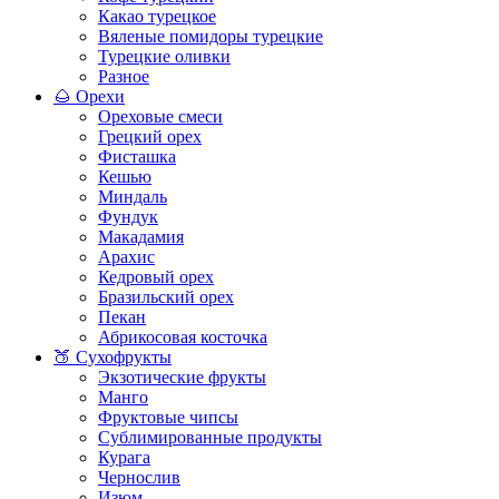
Какао турецкое
Вяленые помидоры турецкие
Турецкие оливки
Разное
🌰 Орехи
Ореховые смеси
Грецкий орех
Фисташка
Кешью
Миндаль
Фундук
Макадамия
Арахис
Кедровый орех
Бразильский орех
Пекан
Абрикосовая косточка
🍑 Сухофрукты
Экзотические фрукты
Манго
Фруктовые чипсы
Сублимированные продукты
Курага
Чернослив
Изюм