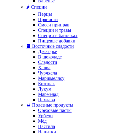
Варенье
🌶️ Специи
Перцы
Пряности
Смеси приправ
Специи и травы
Специи в баночках
Пищевые добавки
🍫 Восточные сладости
Джезерье
В шоколаде
Сладости
Халва
Чурчхела
Маршмеллоу
Козинак
Лукум
Мармелад
Пахлава
🍯 Полезные продукты
Ореховые пасты
Урбечи
Мёд
Пастила
Напитки