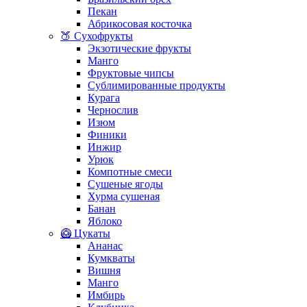
Пекан
Абрикосовая косточка
🍑 Сухофрукты
Экзотические фрукты
Манго
Фруктовые чипсы
Сублимированные продукты
Курага
Чернослив
Изюм
Финики
Инжир
Урюк
Компотные смеси
Сушеные ягоды
Хурма сушеная
Банан
Яблоко
🥝 Цукаты
Ананас
Кумкваты
Вишня
Манго
Имбирь