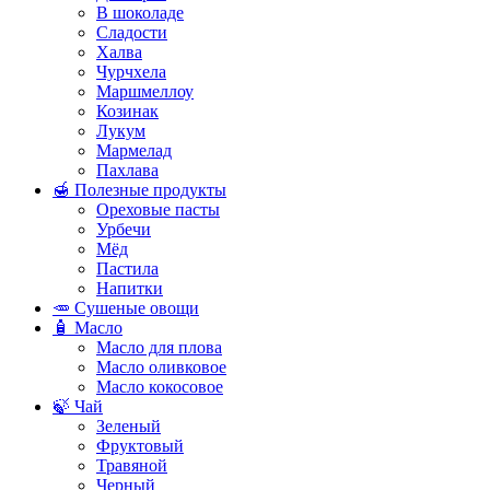
В шоколаде
Сладости
Халва
Чурчхела
Маршмеллоу
Козинак
Лукум
Мармелад
Пахлава
🍯 Полезные продукты
Ореховые пасты
Урбечи
Мёд
Пастила
Напитки
🥕 Сушеные овощи
🧴 Масло
Масло для плова
Масло оливковое
Масло кокосовое
🍃 Чай
Зеленый
Фруктовый
Травяной
Черный