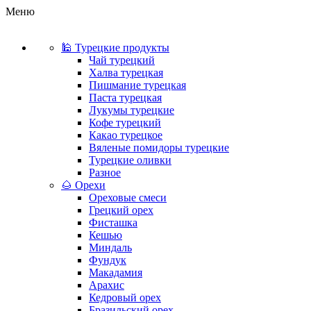
Меню
🕌 Турецкие продукты
Чай турецкий
Халва турецкая
Пишмание турецкая
Паста турецкая
Лукумы турецкие
Кофе турецкий
Какао турецкое
Вяленые помидоры турецкие
Турецкие оливки
Разное
🌰 Орехи
Ореховые смеси
Грецкий орех
Фисташка
Кешью
Миндаль
Фундук
Макадамия
Арахис
Кедровый орех
Бразильский орех