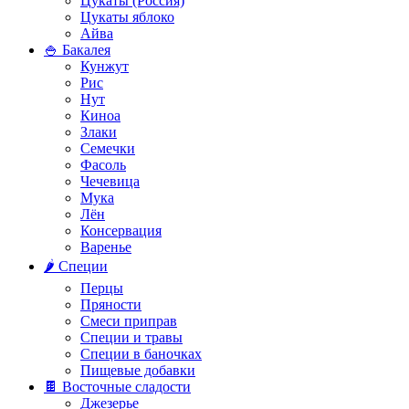
Цукаты (Россия)
Цукаты яблоко
Айва
🍚 Бакалея
Кунжут
Рис
Нут
Киноа
Злаки
Семечки
Фасоль
Чечевица
Мука
Лён
Консервация
Варенье
🌶️ Специи
Перцы
Пряности
Смеси приправ
Специи и травы
Специи в баночках
Пищевые добавки
🍫 Восточные сладости
Джезерье