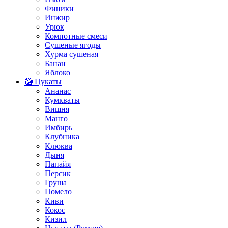
Финики
Инжир
Урюк
Компотные смеси
Сушеные ягоды
Хурма сушеная
Банан
Яблоко
🥝 Цукаты
Ананас
Кумкваты
Вишня
Манго
Имбирь
Клубника
Клюква
Дыня
Папайя
Персик
Груша
Помело
Киви
Кокос
Кизил