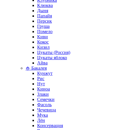
Клубника
Клюква
Дыня
Папайя
Персик
Груша
Помело
Киви
Кокос
Кизил
Цукаты (Россия)
Цукаты яблоко
Айва
🍚 Бакалея
Кунжут
Рис
Нут
Киноа
Злаки
Семечки
Фасоль
Чечевица
Мука
Лён
Консервация