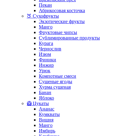
Пекан
Абрикосовая косточка
🍑 Сухофрукты
Экзотические фрукты
Манго
Фруктовые чипсы
Сублимированные продукты
Курага
Чернослив
Изюм
Финики
Инжир
Урюк
Компотные смеси
Сушеные ягоды
Хурма сушеная
Банан
Яблоко
🥝 Цукаты
Ананас
Кумкваты
Вишня
Манго
Имбирь