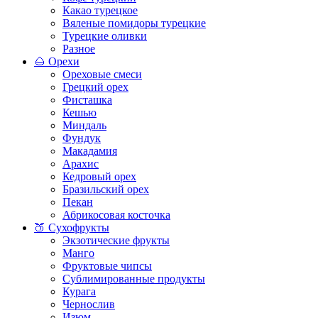
Какао турецкое
Вяленые помидоры турецкие
Турецкие оливки
Разное
🌰 Орехи
Ореховые смеси
Грецкий орех
Фисташка
Кешью
Миндаль
Фундук
Макадамия
Арахис
Кедровый орех
Бразильский орех
Пекан
Абрикосовая косточка
🍑 Сухофрукты
Экзотические фрукты
Манго
Фруктовые чипсы
Сублимированные продукты
Курага
Чернослив
Изюм