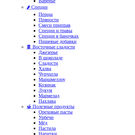
Варенье
🌶️ Специи
Перцы
Пряности
Смеси приправ
Специи и травы
Специи в баночках
Пищевые добавки
🍫 Восточные сладости
Джезерье
В шоколаде
Сладости
Халва
Чурчхела
Маршмеллоу
Козинак
Лукум
Мармелад
Пахлава
🍯 Полезные продукты
Ореховые пасты
Урбечи
Мёд
Пастила
Напитки