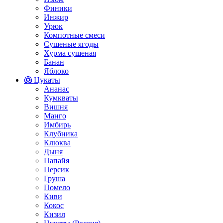
Финики
Инжир
Урюк
Компотные смеси
Сушеные ягоды
Хурма сушеная
Банан
Яблоко
🥝 Цукаты
Ананас
Кумкваты
Вишня
Манго
Имбирь
Клубника
Клюква
Дыня
Папайя
Персик
Груша
Помело
Киви
Кокос
Кизил