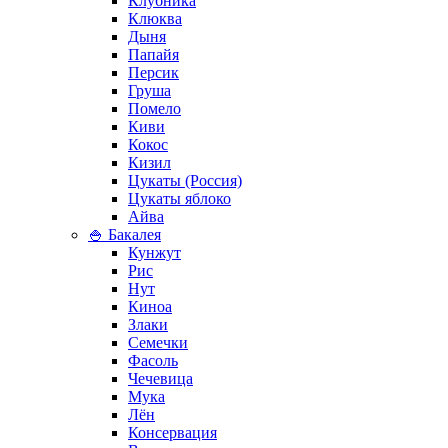
Клубника
Клюква
Дыня
Папайя
Персик
Груша
Помело
Киви
Кокос
Кизил
Цукаты (Россия)
Цукаты яблоко
Айва
🍚 Бакалея
Кунжут
Рис
Нут
Киноа
Злаки
Семечки
Фасоль
Чечевица
Мука
Лён
Консервация