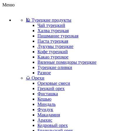
Меню
🕌 Турецкие продукты
Чай турецкий
Халва турецкая
Пишмание турецкая
Паста турецкая
Лукумы турецкие
Кофе турецкий
Какао турецкое
Вяленые помидоры турецкие
Турецкие оливки
Разное
🌰 Орехи
Ореховые смеси
Грецкий орех
Фисташка
Кешью
Миндаль
Фундук
Макадамия
Арахис
Кедровый орех
Бразильский орех