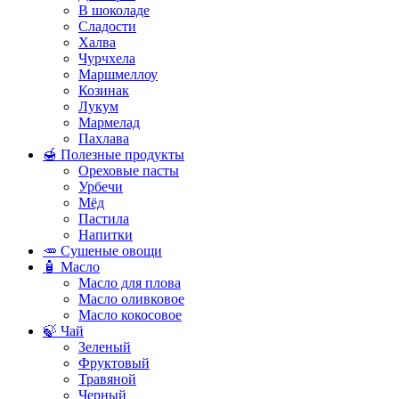
В шоколаде
Сладости
Халва
Чурчхела
Маршмеллоу
Козинак
Лукум
Мармелад
Пахлава
🍯 Полезные продукты
Ореховые пасты
Урбечи
Мёд
Пастила
Напитки
🥕 Сушеные овощи
🧴 Масло
Масло для плова
Масло оливковое
Масло кокосовое
🍃 Чай
Зеленый
Фруктовый
Травяной
Черный