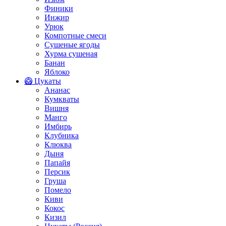
Финики
Инжир
Урюк
Компотные смеси
Сушеные ягоды
Хурма сушеная
Банан
Яблоко
🥝 Цукаты
Ананас
Кумкваты
Вишня
Манго
Имбирь
Клубника
Клюква
Дыня
Папайя
Персик
Груша
Помело
Киви
Кокос
Кизил