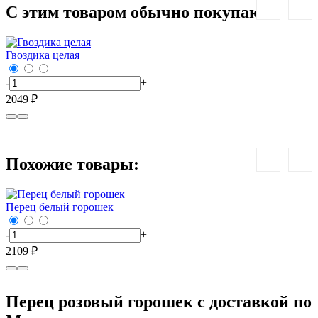
С этим товаром обычно покупают:
Гвоздика целая
К
-
+
-
2049 ₽
7
Похожие товары:
Перец белый горошек
-
+
-
2109 ₽
1
Перец розовый горошек с доставкой по