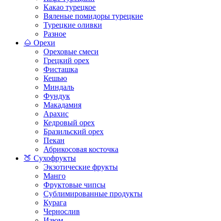
Какао турецкое
Вяленые помидоры турецкие
Турецкие оливки
Разное
🌰 Орехи
Ореховые смеси
Грецкий орех
Фисташка
Кешью
Миндаль
Фундук
Макадамия
Арахис
Кедровый орех
Бразильский орех
Пекан
Абрикосовая косточка
🍑 Сухофрукты
Экзотические фрукты
Манго
Фруктовые чипсы
Сублимированные продукты
Курага
Чернослив
Изюм