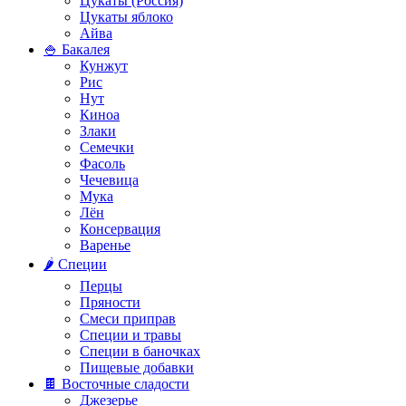
Цукаты (Россия)
Цукаты яблоко
Айва
🍚 Бакалея
Кунжут
Рис
Нут
Киноа
Злаки
Семечки
Фасоль
Чечевица
Мука
Лён
Консервация
Варенье
🌶️ Специи
Перцы
Пряности
Смеси приправ
Специи и травы
Специи в баночках
Пищевые добавки
🍫 Восточные сладости
Джезерье