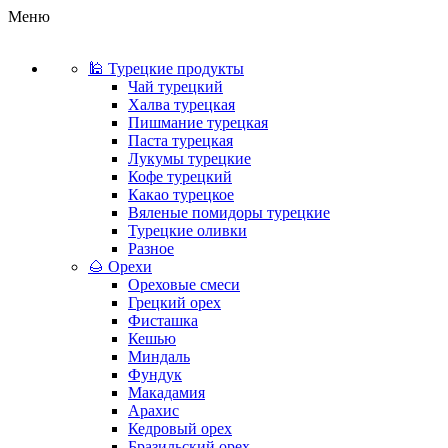
Меню
🕌 Турецкие продукты
Чай турецкий
Халва турецкая
Пишмание турецкая
Паста турецкая
Лукумы турецкие
Кофе турецкий
Какао турецкое
Вяленые помидоры турецкие
Турецкие оливки
Разное
🌰 Орехи
Ореховые смеси
Грецкий орех
Фисташка
Кешью
Миндаль
Фундук
Макадамия
Арахис
Кедровый орех
Бразильский орех