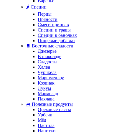
Варенье
🌶️ Специи
Перцы
Пряности
Смеси приправ
Специи и травы
Специи в баночках
Пищевые добавки
🍫 Восточные сладости
Джезерье
В шоколаде
Сладости
Халва
Чурчхела
Маршмеллоу
Козинак
Лукум
Мармелад
Пахлава
🍯 Полезные продукты
Ореховые пасты
Урбечи
Мёд
Пастила
Напитки