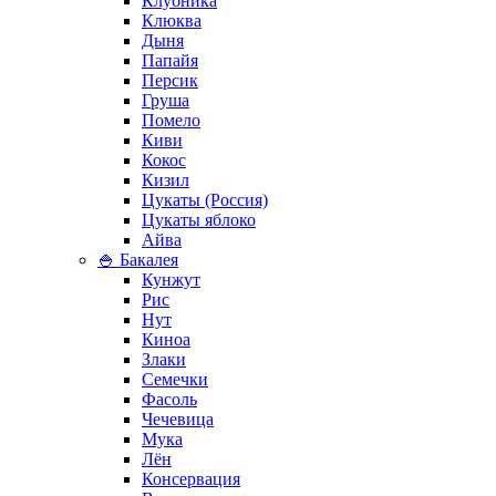
Клубника
Клюква
Дыня
Папайя
Персик
Груша
Помело
Киви
Кокос
Кизил
Цукаты (Россия)
Цукаты яблоко
Айва
🍚 Бакалея
Кунжут
Рис
Нут
Киноа
Злаки
Семечки
Фасоль
Чечевица
Мука
Лён
Консервация