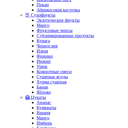
Пекан
Абрикосовая косточка
🍑 Сухофрукты
Экзотические фрукты
Манго
Фруктовые чипсы
Сублимированные продукты
Курага
Чернослив
Изюм
Финики
Инжир
Урюк
Компотные смеси
Сушеные ягоды
Хурма сушеная
Банан
Яблоко
🥝 Цукаты
Ананас
Кумкваты
Вишня
Манго
Имбирь