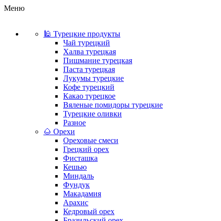
Меню
🕌 Турецкие продукты
Чай турецкий
Халва турецкая
Пишмание турецкая
Паста турецкая
Лукумы турецкие
Кофе турецкий
Какао турецкое
Вяленые помидоры турецкие
Турецкие оливки
Разное
🌰 Орехи
Ореховые смеси
Грецкий орех
Фисташка
Кешью
Миндаль
Фундук
Макадамия
Арахис
Кедровый орех
Бразильский орех