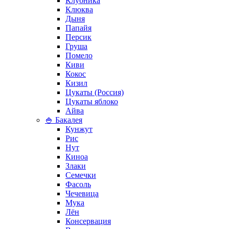
Клубника
Клюква
Дыня
Папайя
Персик
Груша
Помело
Киви
Кокос
Кизил
Цукаты (Россия)
Цукаты яблоко
Айва
🍚 Бакалея
Кунжут
Рис
Нут
Киноа
Злаки
Семечки
Фасоль
Чечевица
Мука
Лён
Консервация