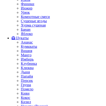
Финики
Инжир
Урюк
Компотные смеси
Сушеные ягоды
Хурма сушеная
Банан
Яблоко
🥝 Цукаты
Ананас
Кумкваты
Вишня
Манго
Имбирь
Клубника
Клюква
Дыня
Папайя
Персик
Груша
Помело
Киви
Кокос
Кизил