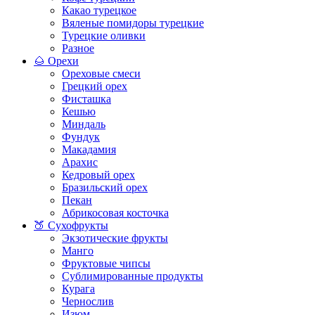
Какао турецкое
Вяленые помидоры турецкие
Турецкие оливки
Разное
🌰 Орехи
Ореховые смеси
Грецкий орех
Фисташка
Кешью
Миндаль
Фундук
Макадамия
Арахис
Кедровый орех
Бразильский орех
Пекан
Абрикосовая косточка
🍑 Сухофрукты
Экзотические фрукты
Манго
Фруктовые чипсы
Сублимированные продукты
Курага
Чернослив
Изюм