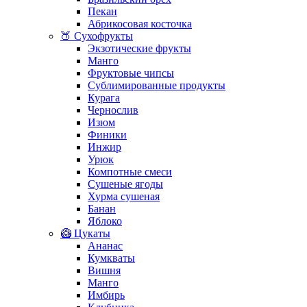
Пекан
Абрикосовая косточка
🍑 Сухофрукты
Экзотические фрукты
Манго
Фруктовые чипсы
Сублимированные продукты
Курага
Чернослив
Изюм
Финики
Инжир
Урюк
Компотные смеси
Сушеные ягоды
Хурма сушеная
Банан
Яблоко
🥝 Цукаты
Ананас
Кумкваты
Вишня
Манго
Имбирь