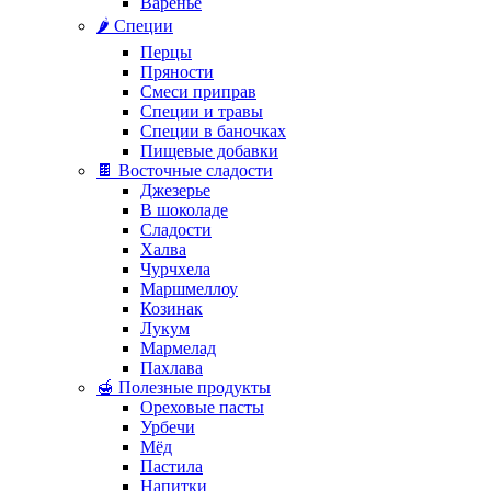
Варенье
🌶️ Специи
Перцы
Пряности
Смеси приправ
Специи и травы
Специи в баночках
Пищевые добавки
🍫 Восточные сладости
Джезерье
В шоколаде
Сладости
Халва
Чурчхела
Маршмеллоу
Козинак
Лукум
Мармелад
Пахлава
🍯 Полезные продукты
Ореховые пасты
Урбечи
Мёд
Пастила
Напитки