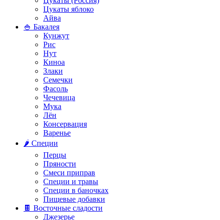
Цукаты (Россия)
Цукаты яблоко
Айва
🍚 Бакалея
Кунжут
Рис
Нут
Киноа
Злаки
Семечки
Фасоль
Чечевица
Мука
Лён
Консервация
Варенье
🌶️ Специи
Перцы
Пряности
Смеси приправ
Специи и травы
Специи в баночках
Пищевые добавки
🍫 Восточные сладости
Джезерье