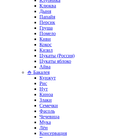
Клубника
Клюква
Дыня
Папайя
Персик
Груша
Помело
Киви
Кокос
Кизил
Цукаты (Россия)
Цукаты яблоко
Айва
🍚 Бакалея
Кунжут
Рис
Нут
Киноа
Злаки
Семечки
Фасоль
Чечевица
Мука
Лён
Консервация