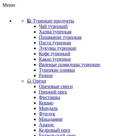
Меню
🕌 Турецкие продукты
Чай турецкий
Халва турецкая
Пишмание турецкая
Паста турецкая
Лукумы турецкие
Кофе турецкий
Какао турецкое
Вяленые помидоры турецкие
Турецкие оливки
Разное
🌰 Орехи
Ореховые смеси
Грецкий орех
Фисташка
Кешью
Миндаль
Фундук
Макадамия
Арахис
Кедровый орех
Бразильский орех