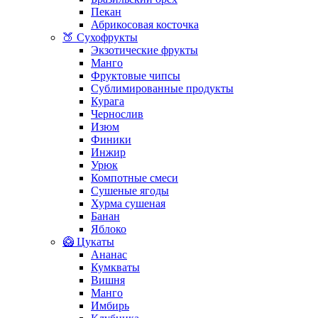
Пекан
Абрикосовая косточка
🍑 Сухофрукты
Экзотические фрукты
Манго
Фруктовые чипсы
Сублимированные продукты
Курага
Чернослив
Изюм
Финики
Инжир
Урюк
Компотные смеси
Сушеные ягоды
Хурма сушеная
Банан
Яблоко
🥝 Цукаты
Ананас
Кумкваты
Вишня
Манго
Имбирь