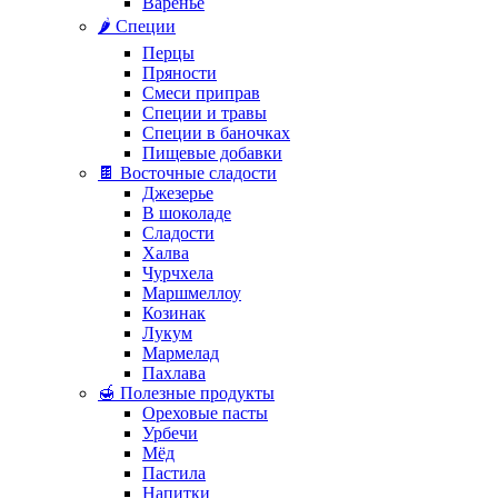
Варенье
🌶️ Специи
Перцы
Пряности
Смеси приправ
Специи и травы
Специи в баночках
Пищевые добавки
🍫 Восточные сладости
Джезерье
В шоколаде
Сладости
Халва
Чурчхела
Маршмеллоу
Козинак
Лукум
Мармелад
Пахлава
🍯 Полезные продукты
Ореховые пасты
Урбечи
Мёд
Пастила
Напитки