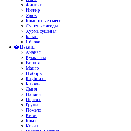
Финики
Инжир
Урюк
Компотные смеси
Сушеные ягоды
Хурма сушеная
Банан
Яблоко
🥝 Цукаты
Ананас
Кумкваты
Вишня
Манго
Имбирь
Клубника
Клюква
Дыня
Папайя
Персик
Груша
Помело
Киви
Кокос
Кизил