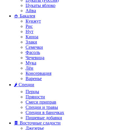
Цукаты (Россия)
Цукаты яблоко
Айва
🍚 Бакалея
Кунжут
Рис
Нут
Киноа
Злаки
Семечки
Фасоль
Чечевица
Мука
Лён
Консервация
Варенье
🌶️ Специи
Перцы
Пряности
Смеси приправ
Специи и травы
Специи в баночках
Пищевые добавки
🍫 Восточные сладости
Джезерье