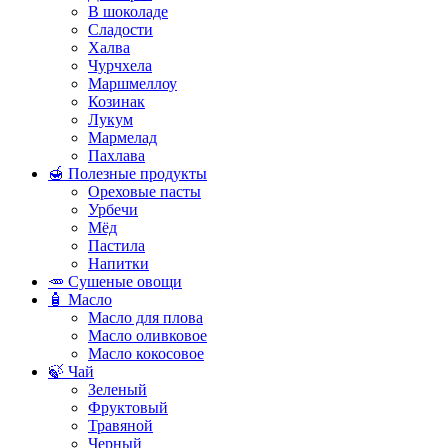
В шоколаде
Сладости
Халва
Чурчхела
Маршмеллоу
Козинак
Лукум
Мармелад
Пахлава
🍯 Полезные продукты
Ореховые пасты
Урбечи
Мёд
Пастила
Напитки
🥕 Сушеные овощи
🧴 Масло
Масло для плова
Масло оливковое
Масло кокосовое
🍃 Чай
Зеленый
Фруктовый
Травяной
Черный