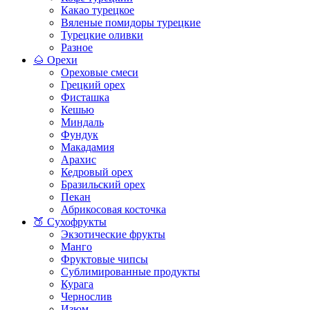
Какао турецкое
Вяленые помидоры турецкие
Турецкие оливки
Разное
🌰 Орехи
Ореховые смеси
Грецкий орех
Фисташка
Кешью
Миндаль
Фундук
Макадамия
Арахис
Кедровый орех
Бразильский орех
Пекан
Абрикосовая косточка
🍑 Сухофрукты
Экзотические фрукты
Манго
Фруктовые чипсы
Сублимированные продукты
Курага
Чернослив
Изюм