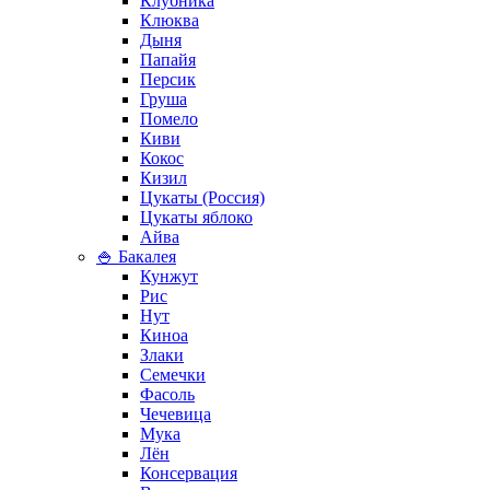
Клубника
Клюква
Дыня
Папайя
Персик
Груша
Помело
Киви
Кокос
Кизил
Цукаты (Россия)
Цукаты яблоко
Айва
🍚 Бакалея
Кунжут
Рис
Нут
Киноа
Злаки
Семечки
Фасоль
Чечевица
Мука
Лён
Консервация