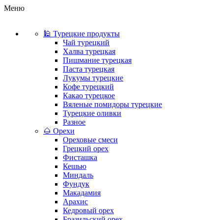
Меню
🕌 Турецкие продукты
Чай турецкий
Халва турецкая
Пишмание турецкая
Паста турецкая
Лукумы турецкие
Кофе турецкий
Какао турецкое
Вяленые помидоры турецкие
Турецкие оливки
Разное
🌰 Орехи
Ореховые смеси
Грецкий орех
Фисташка
Кешью
Миндаль
Фундук
Макадамия
Арахис
Кедровый орех
Бразильский орех