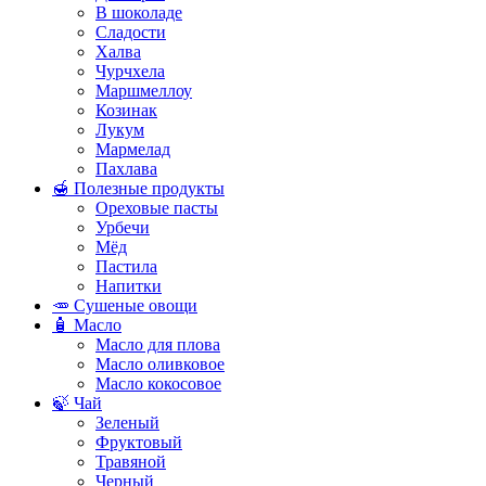
В шоколаде
Сладости
Халва
Чурчхела
Маршмеллоу
Козинак
Лукум
Мармелад
Пахлава
🍯 Полезные продукты
Ореховые пасты
Урбечи
Мёд
Пастила
Напитки
🥕 Сушеные овощи
🧴 Масло
Масло для плова
Масло оливковое
Масло кокосовое
🍃 Чай
Зеленый
Фруктовый
Травяной
Черный