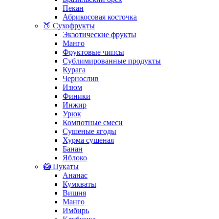
Пекан
Абрикосовая косточка
🍑 Сухофрукты
Экзотические фрукты
Манго
Фруктовые чипсы
Сублимированные продукты
Курага
Чернослив
Изюм
Финики
Инжир
Урюк
Компотные смеси
Сушеные ягоды
Хурма сушеная
Банан
Яблоко
🥝 Цукаты
Ананас
Кумкваты
Вишня
Манго
Имбирь