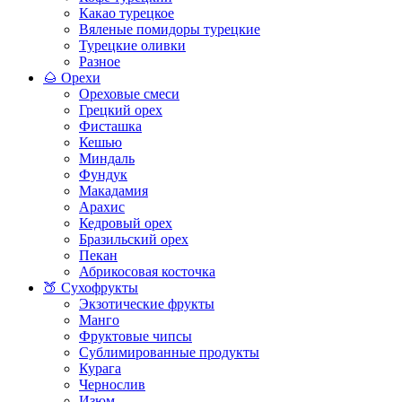
Какао турецкое
Вяленые помидоры турецкие
Турецкие оливки
Разное
🌰 Орехи
Ореховые смеси
Грецкий орех
Фисташка
Кешью
Миндаль
Фундук
Макадамия
Арахис
Кедровый орех
Бразильский орех
Пекан
Абрикосовая косточка
🍑 Сухофрукты
Экзотические фрукты
Манго
Фруктовые чипсы
Сублимированные продукты
Курага
Чернослив
Изюм