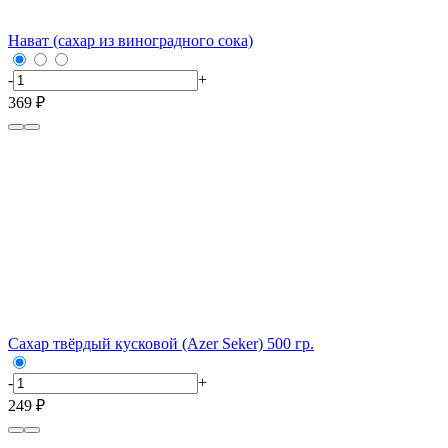
Нават (сахар из виноградного сока)
-
+
369 ₽
Сахар твёрдый кусковой (Azer Seker) 500 гр.
-
+
249 ₽