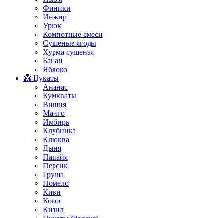
Финики
Инжир
Урюк
Компотные смеси
Сушеные ягоды
Хурма сушеная
Банан
Яблоко
🥝 Цукаты
Ананас
Кумкваты
Вишня
Манго
Имбирь
Клубника
Клюква
Дыня
Папайя
Персик
Груша
Помело
Киви
Кокос
Кизил