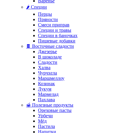
Варенье
🌶️ Специи
Перцы
Пряности
Смеси приправ
Специи и травы
Специи в баночках
Пищевые добавки
🍫 Восточные сладости
Джезерье
В шоколаде
Сладости
Халва
Чурчхела
Маршмеллоу
Козинак
Лукум
Мармелад
Пахлава
🍯 Полезные продукты
Ореховые пасты
Урбечи
Мёд
Пастила
Напитки