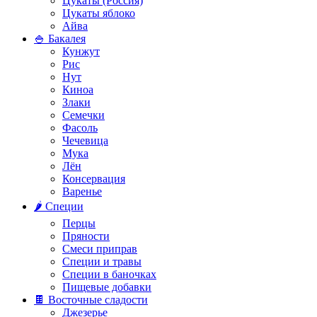
Цукаты (Россия)
Цукаты яблоко
Айва
🍚 Бакалея
Кунжут
Рис
Нут
Киноа
Злаки
Семечки
Фасоль
Чечевица
Мука
Лён
Консервация
Варенье
🌶️ Специи
Перцы
Пряности
Смеси приправ
Специи и травы
Специи в баночках
Пищевые добавки
🍫 Восточные сладости
Джезерье