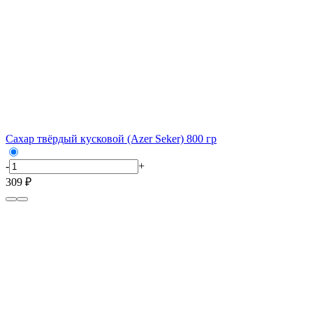
Сахар твёрдый кусковой (Azer Seker) 800 гр
-
+
309 ₽