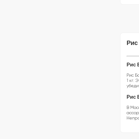
Рис
Рис 
Рис Б
1 кг.
убеди
Рис 
В Мос
ассор
Непро