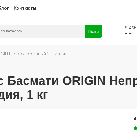
Блог
Контакты
8 495
Найти
8 80
GIN Непропаренный 1кг, Индия
с Басмати ORIGIN Непр
ия, 1 кг
4