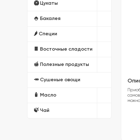
🥝 Цукаты
🍚 Бакалея
🌶️ Специи
🍫 Восточные сладости
🍯 Полезные продукты
🥕 Сушеные овощи
Опи
Приоб
🧴 Масло
самов
можно 
🍃 Чай
🎁 Подарочные наборы