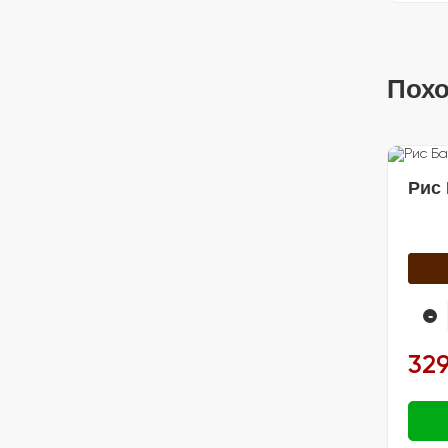
🍽️ Посуда
Похо
Рис 
-
329