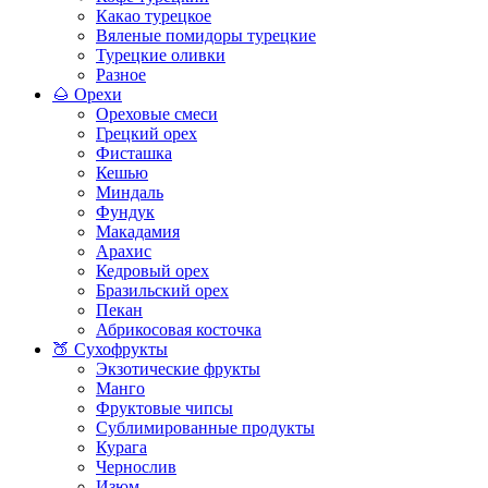
Какао турецкое
Вяленые помидоры турецкие
Турецкие оливки
Разное
🌰 Орехи
Ореховые смеси
Грецкий орех
Фисташка
Кешью
Миндаль
Фундук
Макадамия
Арахис
Кедровый орех
Бразильский орех
Пекан
Абрикосовая косточка
🍑 Сухофрукты
Экзотические фрукты
Манго
Фруктовые чипсы
Сублимированные продукты
Курага
Чернослив
Изюм