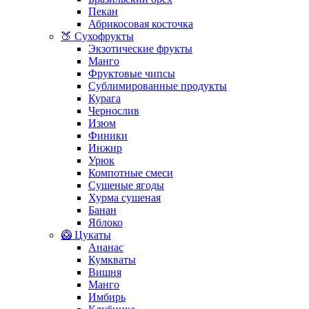
Пекан
Абрикосовая косточка
🍑 Сухофрукты
Экзотические фрукты
Манго
Фруктовые чипсы
Сублимированные продукты
Курага
Чернослив
Изюм
Финики
Инжир
Урюк
Компотные смеси
Сушеные ягоды
Хурма сушеная
Банан
Яблоко
🥝 Цукаты
Ананас
Кумкваты
Вишня
Манго
Имбирь