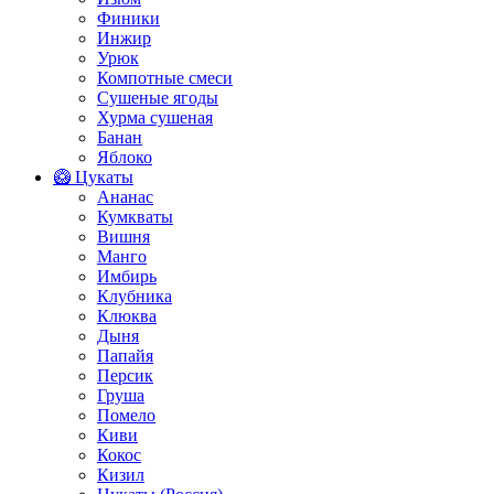
Финики
Инжир
Урюк
Компотные смеси
Сушеные ягоды
Хурма сушеная
Банан
Яблоко
🥝 Цукаты
Ананас
Кумкваты
Вишня
Манго
Имбирь
Клубника
Клюква
Дыня
Папайя
Персик
Груша
Помело
Киви
Кокос
Кизил