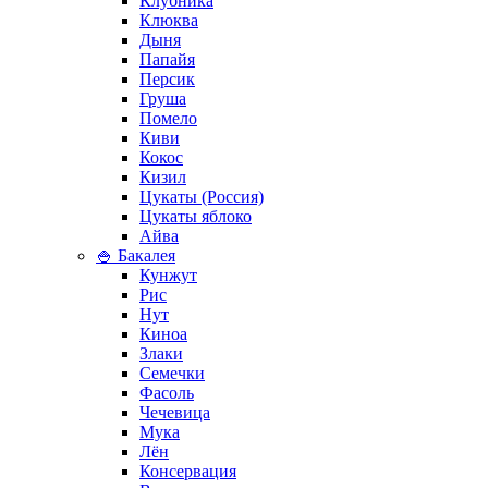
Клубника
Клюква
Дыня
Папайя
Персик
Груша
Помело
Киви
Кокос
Кизил
Цукаты (Россия)
Цукаты яблоко
Айва
🍚 Бакалея
Кунжут
Рис
Нут
Киноа
Злаки
Семечки
Фасоль
Чечевица
Мука
Лён
Консервация