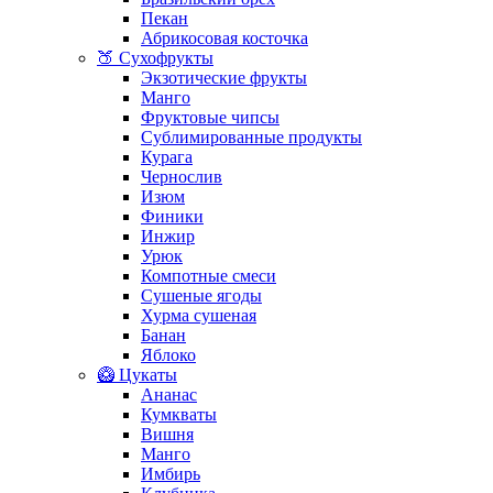
Пекан
Абрикосовая косточка
🍑 Сухофрукты
Экзотические фрукты
Манго
Фруктовые чипсы
Сублимированные продукты
Курага
Чернослив
Изюм
Финики
Инжир
Урюк
Компотные смеси
Сушеные ягоды
Хурма сушеная
Банан
Яблоко
🥝 Цукаты
Ананас
Кумкваты
Вишня
Манго
Имбирь