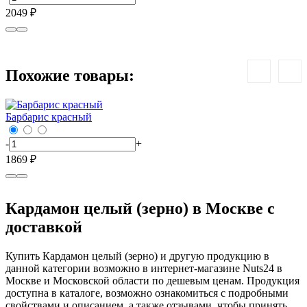
2049 ₽
1
Похожие товары:
Барбарис красный
Б
-
+
-
1869 ₽
1
Кардамон целый (зерно) в Москве с
доставкой
Купить Кардамон целый (зерно) и другую продукцию в
данной категории возможно в интернет-магазине Nuts24 в
Москве и Московской области по дешевым ценам. Продукция
доступна в каталоге, возможно ознакомиться с подробными
свойствами и описанием, а также отзывами, чтобы принять