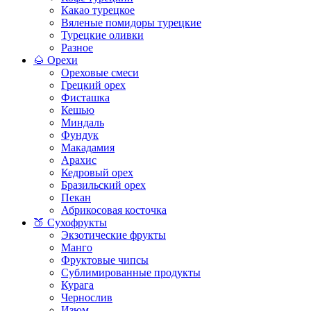
Какао турецкое
Вяленые помидоры турецкие
Турецкие оливки
Разное
🌰 Орехи
Ореховые смеси
Грецкий орех
Фисташка
Кешью
Миндаль
Фундук
Макадамия
Арахис
Кедровый орех
Бразильский орех
Пекан
Абрикосовая косточка
🍑 Сухофрукты
Экзотические фрукты
Манго
Фруктовые чипсы
Сублимированные продукты
Курага
Чернослив
Изюм