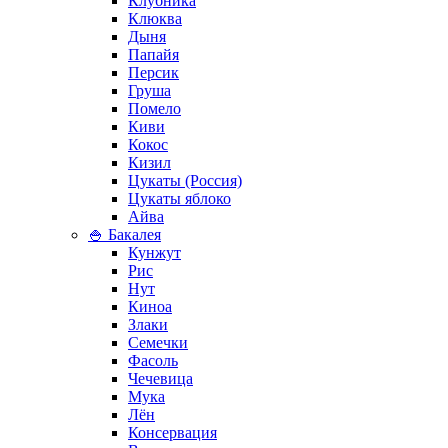
Клубника
Клюква
Дыня
Папайя
Персик
Груша
Помело
Киви
Кокос
Кизил
Цукаты (Россия)
Цукаты яблоко
Айва
🍚 Бакалея
Кунжут
Рис
Нут
Киноа
Злаки
Семечки
Фасоль
Чечевица
Мука
Лён
Консервация