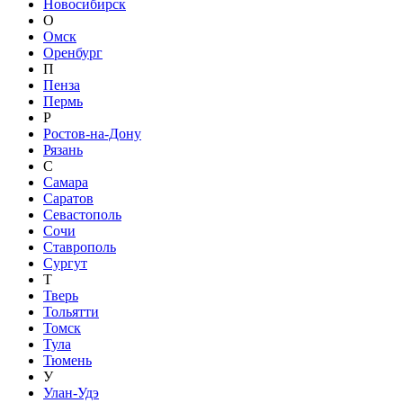
Новосибирск
О
Омск
Оренбург
П
Пенза
Пермь
Р
Ростов-на-Дону
Рязань
С
Самара
Саратов
Севастополь
Сочи
Ставрополь
Сургут
Т
Тверь
Тольятти
Томск
Тула
Тюмень
У
Улан-Удэ