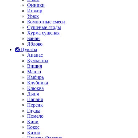
Финики
Инжир
Урюк
Компотные смеси
Сушеные ягоды
Хурма сушеная
Банан
Яблоко
🥝 Цукаты
Ананас
Кумкваты
Вишня
Манго
Имбирь
Клубника
Клюква
Дыня
Папайя
Персик
Груша
Помело
Киви
Кокос
Кизил