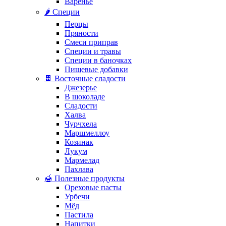
Варенье
🌶️ Специи
Перцы
Пряности
Смеси приправ
Специи и травы
Специи в баночках
Пищевые добавки
🍫 Восточные сладости
Джезерье
В шоколаде
Сладости
Халва
Чурчхела
Маршмеллоу
Козинак
Лукум
Мармелад
Пахлава
🍯 Полезные продукты
Ореховые пасты
Урбечи
Мёд
Пастила
Напитки