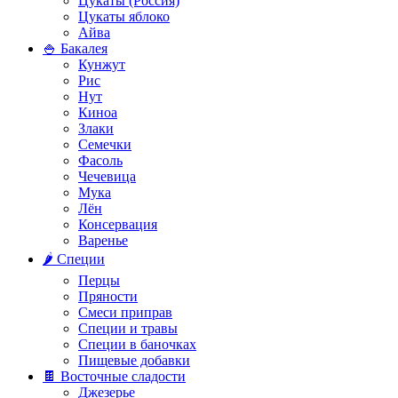
Цукаты (Россия)
Цукаты яблоко
Айва
🍚 Бакалея
Кунжут
Рис
Нут
Киноа
Злаки
Семечки
Фасоль
Чечевица
Мука
Лён
Консервация
Варенье
🌶️ Специи
Перцы
Пряности
Смеси приправ
Специи и травы
Специи в баночках
Пищевые добавки
🍫 Восточные сладости
Джезерье