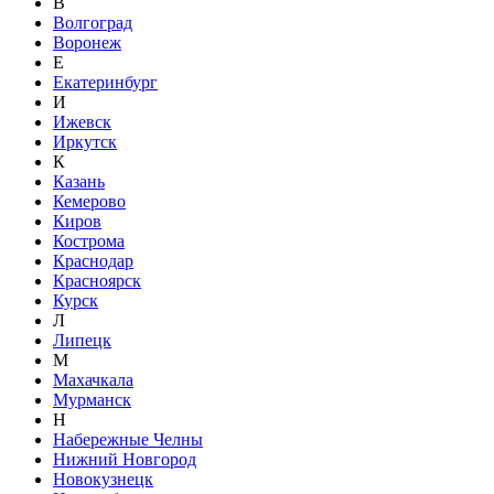
В
Волгоград
Воронеж
Е
Екатеринбург
И
Ижевск
Иркутск
К
Казань
Кемерово
Киров
Кострома
Краснодар
Красноярск
Курск
Л
Липецк
М
Махачкала
Мурманск
Н
Набережные Челны
Нижний Новгород
Новокузнецк