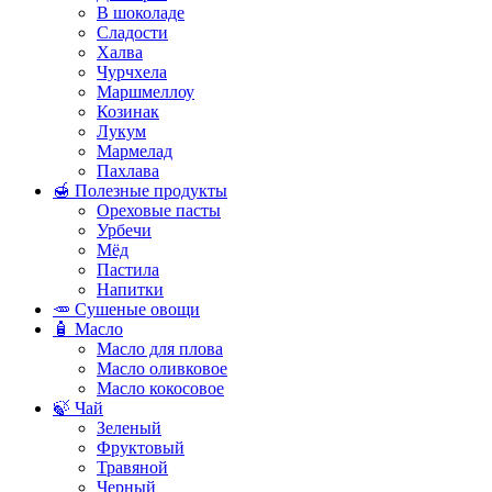
В шоколаде
Сладости
Халва
Чурчхела
Маршмеллоу
Козинак
Лукум
Мармелад
Пахлава
🍯 Полезные продукты
Ореховые пасты
Урбечи
Мёд
Пастила
Напитки
🥕 Сушеные овощи
🧴 Масло
Масло для плова
Масло оливковое
Масло кокосовое
🍃 Чай
Зеленый
Фруктовый
Травяной
Черный