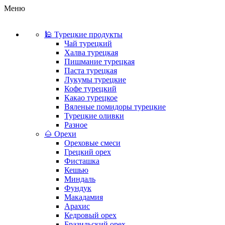
Меню
🕌 Турецкие продукты
Чай турецкий
Халва турецкая
Пишмание турецкая
Паста турецкая
Лукумы турецкие
Кофе турецкий
Какао турецкое
Вяленые помидоры турецкие
Турецкие оливки
Разное
🌰 Орехи
Ореховые смеси
Грецкий орех
Фисташка
Кешью
Миндаль
Фундук
Макадамия
Арахис
Кедровый орех
Бразильский орех