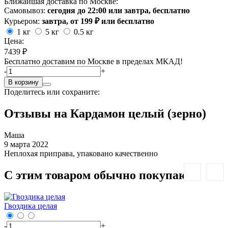
Ближайшая доставка по Москве:
Самовывоз:
сегодня до 22:00 или завтра, бесплатно
Курьером:
завтра, от 199 ₽ или бесплатно
1 кг
5 кг
0.5 кг
Цена:
7439 ₽
Бесплатно доставим по Москве в пределах МКАД!
-
+
В корзину
Поделитесь или сохраните:
Отзывы на Кардамон целый (зерно)
Маша
9 марта 2022
Неплохая приправа, упаковано качественно
С этим товаром обычно покупают:
Гвоздика целая
К
-
+
-