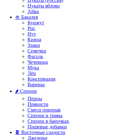
Цукаты (Россия)
Цукаты яблоко
Айва
🍚 Бакалея
Кунжут
Рис
Нут
Киноа
Злаки
Семечки
Фасоль
Чечевица
Мука
Лён
Консервация
Варенье
🌶️ Специи
Перцы
Пряности
Смеси приправ
Специи и травы
Специи в баночках
Пищевые добавки
🍫 Восточные сладости
Джезерье