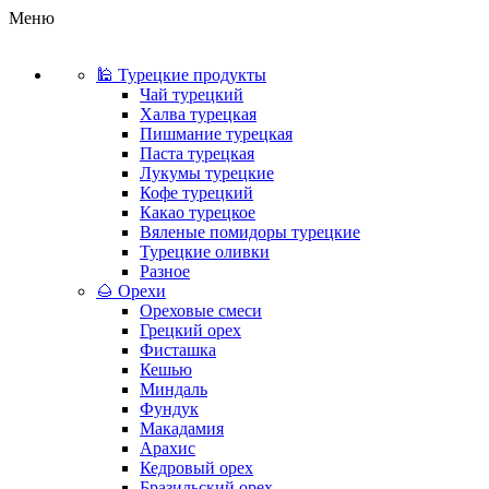
Меню
🕌 Турецкие продукты
Чай турецкий
Халва турецкая
Пишмание турецкая
Паста турецкая
Лукумы турецкие
Кофе турецкий
Какао турецкое
Вяленые помидоры турецкие
Турецкие оливки
Разное
🌰 Орехи
Ореховые смеси
Грецкий орех
Фисташка
Кешью
Миндаль
Фундук
Макадамия
Арахис
Кедровый орех
Бразильский орех