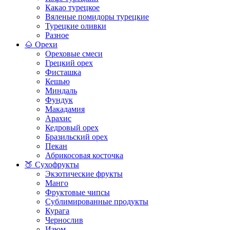
Какао турецкое
Вяленые помидоры турецкие
Турецкие оливки
Разное
🌰 Орехи
Ореховые смеси
Грецкий орех
Фисташка
Кешью
Миндаль
Фундук
Макадамия
Арахис
Кедровый орех
Бразильский орех
Пекан
Абрикосовая косточка
🍑 Сухофрукты
Экзотические фрукты
Манго
Фруктовые чипсы
Сублимированные продукты
Курага
Чернослив
Изюм