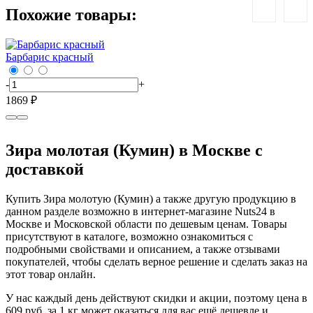
Похожие товары:
Барбарис красный
Б
-
+
-
1869 ₽
1
Зира молотая (Кумин) в Москве с
доставкой
Купить Зира молотую (Кумин) а также другую продукцию в
данном разделе возможно в интернет-магазине Nuts24 в
Москве и Московской области по дешевым ценам. Товары
присутствуют в каталоге, возможно ознакомиться с
подробными свойствами и описанием, а также отзывами
покупателей, чтобы сделать верное решение и сделать заказ на
этот товар онлайн.
У нас каждый день действуют скидки и акции, поэтому цена в
609 руб. за 1 кг может оказаться для вас ещё дешевле и