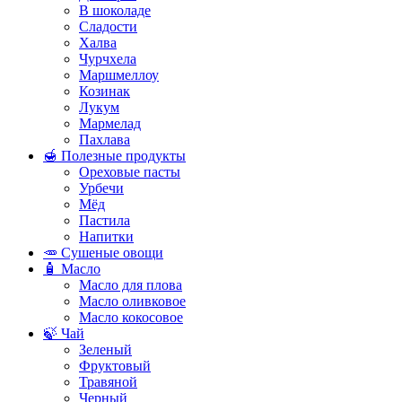
В шоколаде
Сладости
Халва
Чурчхела
Маршмеллоу
Козинак
Лукум
Мармелад
Пахлава
🍯 Полезные продукты
Ореховые пасты
Урбечи
Мёд
Пастила
Напитки
🥕 Сушеные овощи
🧴 Масло
Масло для плова
Масло оливковое
Масло кокосовое
🍃 Чай
Зеленый
Фруктовый
Травяной
Черный