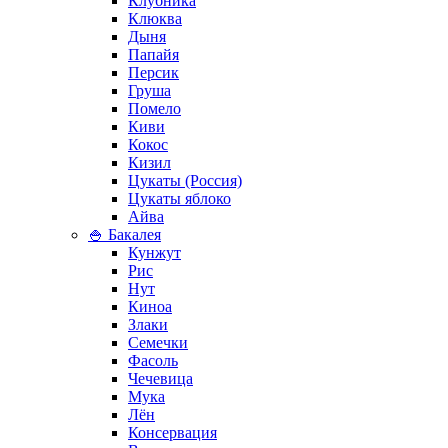
Клубника
Клюква
Дыня
Папайя
Персик
Груша
Помело
Киви
Кокос
Кизил
Цукаты (Россия)
Цукаты яблоко
Айва
🍚 Бакалея
Кунжут
Рис
Нут
Киноа
Злаки
Семечки
Фасоль
Чечевица
Мука
Лён
Консервация