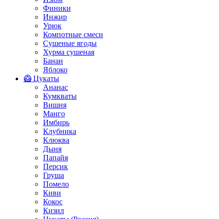
Финики
Инжир
Урюк
Компотные смеси
Сушеные ягоды
Хурма сушеная
Банан
Яблоко
🥝 Цукаты
Ананас
Кумкваты
Вишня
Манго
Имбирь
Клубника
Клюква
Дыня
Папайя
Персик
Груша
Помело
Киви
Кокос
Кизил