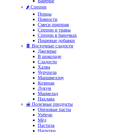
Варенье
🌶️ Специи
Перцы
Пряности
Смеси приправ
Специи и травы
Специи в баночках
Пищевые добавки
🍫 Восточные сладости
Джезерье
В шоколаде
Сладости
Халва
Чурчхела
Маршмеллоу
Козинак
Лукум
Мармелад
Пахлава
🍯 Полезные продукты
Ореховые пасты
Урбечи
Мёд
Пастила
Напитки