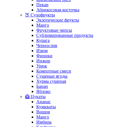
Пекан
Абрикосовая косточка
🍑 Сухофрукты
Экзотические фрукты
Манго
Фруктовые чипсы
Сублимированные продукты
Курага
Чернослив
Изюм
Финики
Инжир
Урюк
Компотные смеси
Сушеные ягоды
Хурма сушеная
Банан
Яблоко
🥝 Цукаты
Ананас
Кумкваты
Вишня
Манго
Имбирь