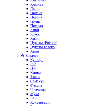
Клубника
Клюква
Дыня
Папайя
Персик
Груша
Помело
Киви
Кокос
Кизил
Цукаты (Россия)
Цукаты яблоко
Айва
🍚 Бакалея
Кунжут
Рис
Нут
Киноа
Злаки
Семечки
Фасоль
Чечевица
Мука
Лён
Консервация