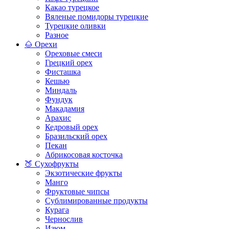
Какао турецкое
Вяленые помидоры турецкие
Турецкие оливки
Разное
🌰 Орехи
Ореховые смеси
Грецкий орех
Фисташка
Кешью
Миндаль
Фундук
Макадамия
Арахис
Кедровый орех
Бразильский орех
Пекан
Абрикосовая косточка
🍑 Сухофрукты
Экзотические фрукты
Манго
Фруктовые чипсы
Сублимированные продукты
Курага
Чернослив
Изюм