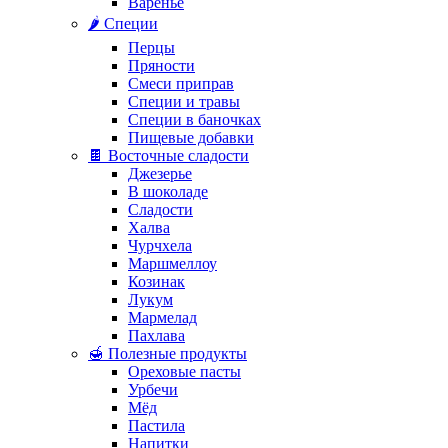
Варенье
🌶️ Специи
Перцы
Пряности
Смеси приправ
Специи и травы
Специи в баночках
Пищевые добавки
🍫 Восточные сладости
Джезерье
В шоколаде
Сладости
Халва
Чурчхела
Маршмеллоу
Козинак
Лукум
Мармелад
Пахлава
🍯 Полезные продукты
Ореховые пасты
Урбечи
Мёд
Пастила
Напитки