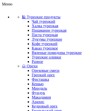
Меню
🕌 Турецкие продукты
Чай турецкий
Халва турецкая
Пишмание турецкая
Паста турецкая
Лукумы турецкие
Кофе турецкий
Какао турецкое
Вяленые помидоры турецкие
Турецкие оливки
Разное
🌰 Орехи
Ореховые смеси
Грецкий орех
Фисташка
Кешью
Миндаль
Фундук
Макадамия
Арахис
Кедровый орех
Бразильский орех