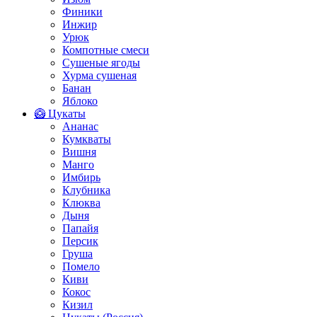
Финики
Инжир
Урюк
Компотные смеси
Сушеные ягоды
Хурма сушеная
Банан
Яблоко
🥝 Цукаты
Ананас
Кумкваты
Вишня
Манго
Имбирь
Клубника
Клюква
Дыня
Папайя
Персик
Груша
Помело
Киви
Кокос
Кизил