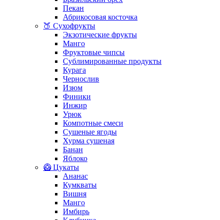
Пекан
Абрикосовая косточка
🍑 Сухофрукты
Экзотические фрукты
Манго
Фруктовые чипсы
Сублимированные продукты
Курага
Чернослив
Изюм
Финики
Инжир
Урюк
Компотные смеси
Сушеные ягоды
Хурма сушеная
Банан
Яблоко
🥝 Цукаты
Ананас
Кумкваты
Вишня
Манго
Имбирь