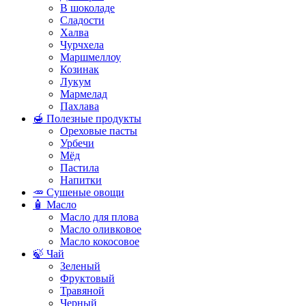
В шоколаде
Сладости
Халва
Чурчхела
Маршмеллоу
Козинак
Лукум
Мармелад
Пахлава
🍯 Полезные продукты
Ореховые пасты
Урбечи
Мёд
Пастила
Напитки
🥕 Сушеные овощи
🧴 Масло
Масло для плова
Масло оливковое
Масло кокосовое
🍃 Чай
Зеленый
Фруктовый
Травяной
Черный