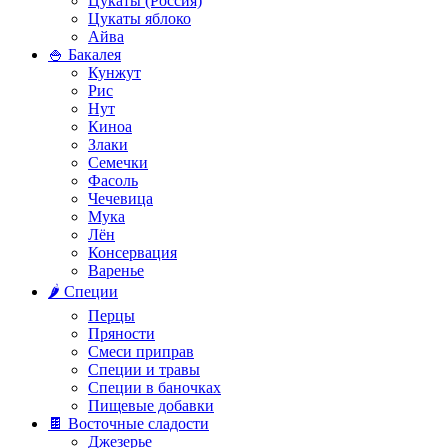
Цукаты (Россия)
Цукаты яблоко
Айва
🍚 Бакалея
Кунжут
Рис
Нут
Киноа
Злаки
Семечки
Фасоль
Чечевица
Мука
Лён
Консервация
Варенье
🌶️ Специи
Перцы
Пряности
Смеси приправ
Специи и травы
Специи в баночках
Пищевые добавки
🍫 Восточные сладости
Джезерье