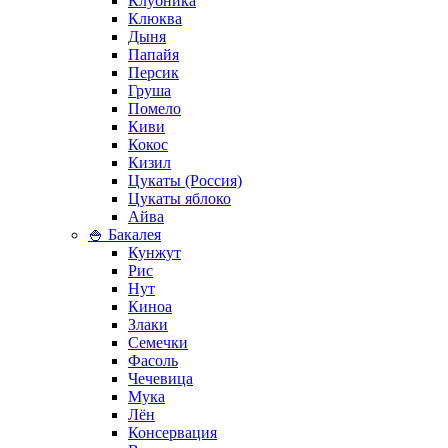
Клубника
Клюква
Дыня
Папайя
Персик
Груша
Помело
Киви
Кокос
Кизил
Цукаты (Россия)
Цукаты яблоко
Айва
🍚 Бакалея
Кунжут
Рис
Нут
Киноа
Злаки
Семечки
Фасоль
Чечевица
Мука
Лён
Консервация