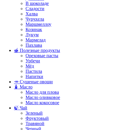
В шоколаде
Сладости
Халва
Чурчхела
Маршмеллоу
Козинак
Лукум
Мармелад
Пахлава
🍯 Полезные продукты
Ореховые пасты
Урбечи
Мёд
Пастила
Напитки
🥕 Сушеные овощи
🧴 Масло
Масло для плова
Масло оливковое
Масло кокосовое
🍃 Чай
Зеленый
Фруктовый
Травяной
Черный