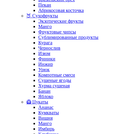
Пекан
Абрикосовая косточка
🍑 Сухофрукты
Экзотические фрукты
Манго
Фруктовые чипсы
Сублимированные продукты
Курага
Чернослив
Изюм
Финики
Инжир
Урюк
Компотные смеси
Сушеные ягоды
Хурма сушеная
Банан
Яблоко
🥝 Цукаты
Ананас
Кумкваты
Вишня
Манго
Имбирь