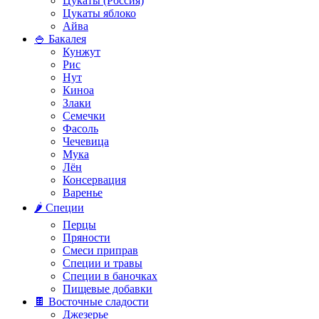
Цукаты (Россия)
Цукаты яблоко
Айва
🍚 Бакалея
Кунжут
Рис
Нут
Киноа
Злаки
Семечки
Фасоль
Чечевица
Мука
Лён
Консервация
Варенье
🌶️ Специи
Перцы
Пряности
Смеси приправ
Специи и травы
Специи в баночках
Пищевые добавки
🍫 Восточные сладости
Джезерье