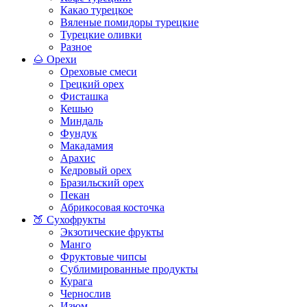
Какао турецкое
Вяленые помидоры турецкие
Турецкие оливки
Разное
🌰 Орехи
Ореховые смеси
Грецкий орех
Фисташка
Кешью
Миндаль
Фундук
Макадамия
Арахис
Кедровый орех
Бразильский орех
Пекан
Абрикосовая косточка
🍑 Сухофрукты
Экзотические фрукты
Манго
Фруктовые чипсы
Сублимированные продукты
Курага
Чернослив
Изюм