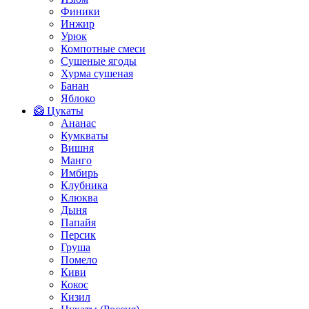
Финики
Инжир
Урюк
Компотные смеси
Сушеные ягоды
Хурма сушеная
Банан
Яблоко
🥝 Цукаты
Ананас
Кумкваты
Вишня
Манго
Имбирь
Клубника
Клюква
Дыня
Папайя
Персик
Груша
Помело
Киви
Кокос
Кизил