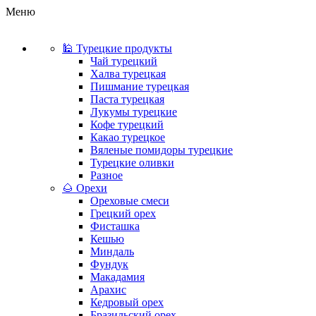
Меню
🕌 Турецкие продукты
Чай турецкий
Халва турецкая
Пишмание турецкая
Паста турецкая
Лукумы турецкие
Кофе турецкий
Какао турецкое
Вяленые помидоры турецкие
Турецкие оливки
Разное
🌰 Орехи
Ореховые смеси
Грецкий орех
Фисташка
Кешью
Миндаль
Фундук
Макадамия
Арахис
Кедровый орех
Бразильский орех