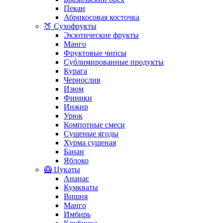
Пекан
Абрикосовая косточка
🍑 Сухофрукты
Экзотические фрукты
Манго
Фруктовые чипсы
Сублимированные продукты
Курага
Чернослив
Изюм
Финики
Инжир
Урюк
Компотные смеси
Сушеные ягоды
Хурма сушеная
Банан
Яблоко
🥝 Цукаты
Ананас
Кумкваты
Вишня
Манго
Имбирь