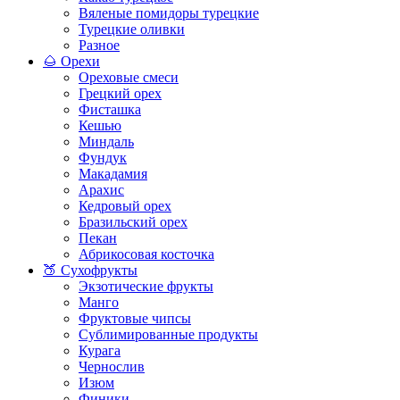
Вяленые помидоры турецкие
Турецкие оливки
Разное
🌰 Орехи
Ореховые смеси
Грецкий орех
Фисташка
Кешью
Миндаль
Фундук
Макадамия
Арахис
Кедровый орех
Бразильский орех
Пекан
Абрикосовая косточка
🍑 Сухофрукты
Экзотические фрукты
Манго
Фруктовые чипсы
Сублимированные продукты
Курага
Чернослив
Изюм
Финики