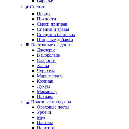
Варенье
🌶️ Специи
Перцы
Пряности
Смеси приправ
Специи и травы
Специи в баночках
Пищевые добавки
🍫 Восточные сладости
Джезерье
В шоколаде
Сладости
Халва
Чурчхела
Маршмеллоу
Козинак
Лукум
Мармелад
Пахлава
🍯 Полезные продукты
Ореховые пасты
Урбечи
Мёд
Пастила
Напитки