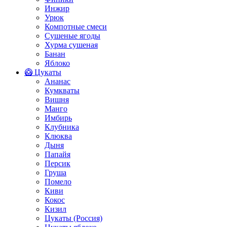
Инжир
Урюк
Компотные смеси
Сушеные ягоды
Хурма сушеная
Банан
Яблоко
🥝 Цукаты
Ананас
Кумкваты
Вишня
Манго
Имбирь
Клубника
Клюква
Дыня
Папайя
Персик
Груша
Помело
Киви
Кокос
Кизил
Цукаты (Россия)