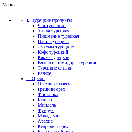
Меню
🕌 Турецкие продукты
Чай турецкий
Халва турецкая
Пишмание турецкая
Паста турецкая
Лукумы турецкие
Кофе турецкий
Какао турецкое
Вяленые помидоры турецкие
Турецкие оливки
Разное
🌰 Орехи
Ореховые смеси
Грецкий орех
Фисташка
Кешью
Миндаль
Фундук
Макадамия
Арахис
Кедровый орех
Бразильский орех