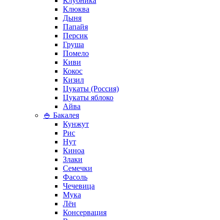
Клубника
Клюква
Дыня
Папайя
Персик
Груша
Помело
Киви
Кокос
Кизил
Цукаты (Россия)
Цукаты яблоко
Айва
🍚 Бакалея
Кунжут
Рис
Нут
Киноа
Злаки
Семечки
Фасоль
Чечевица
Мука
Лён
Консервация