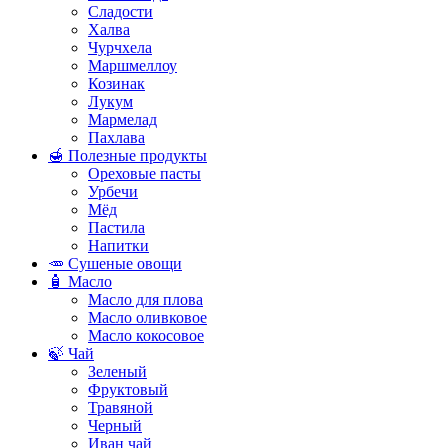
Сладости
Халва
Чурчхела
Маршмеллоу
Козинак
Лукум
Мармелад
Пахлава
🍯 Полезные продукты
Ореховые пасты
Урбечи
Мёд
Пастила
Напитки
🥕 Сушеные овощи
🧴 Масло
Масло для плова
Масло оливковое
Масло кокосовое
🍃 Чай
Зеленый
Фруктовый
Травяной
Черный
Иван чай