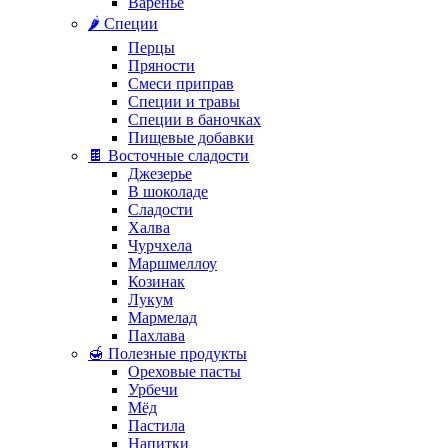
Варенье
🌶️ Специи
Перцы
Пряности
Смеси приправ
Специи и травы
Специи в баночках
Пищевые добавки
🍫 Восточные сладости
Джезерье
В шоколаде
Сладости
Халва
Чурчхела
Маршмеллоу
Козинак
Лукум
Мармелад
Пахлава
🍯 Полезные продукты
Ореховые пасты
Урбечи
Мёд
Пастила
Напитки