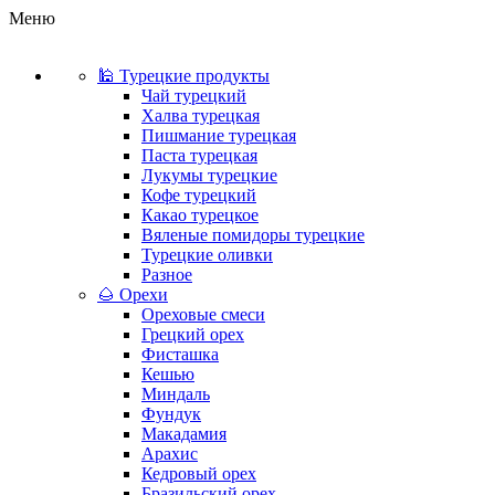
Меню
🕌 Турецкие продукты
Чай турецкий
Халва турецкая
Пишмание турецкая
Паста турецкая
Лукумы турецкие
Кофе турецкий
Какао турецкое
Вяленые помидоры турецкие
Турецкие оливки
Разное
🌰 Орехи
Ореховые смеси
Грецкий орех
Фисташка
Кешью
Миндаль
Фундук
Макадамия
Арахис
Кедровый орех
Бразильский орех