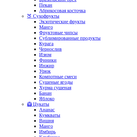
Пекан
Абрикосовая косточка
🍑 Сухофрукты
Экзотические фрукты
Манго
Фруктовые чипсы
Сублимированные продукты
Курага
Чернослив
Изюм
Финики
Инжир
Урюк
Компотные смеси
Сушеные ягоды
Хурма сушеная
Банан
Яблоко
🥝 Цукаты
Ананас
Кумкваты
Вишня
Манго
Имбирь