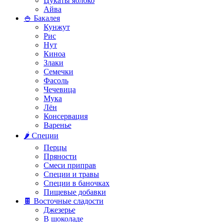
Цукаты яблоко
Айва
🍚 Бакалея
Кунжут
Рис
Нут
Киноа
Злаки
Семечки
Фасоль
Чечевица
Мука
Лён
Консервация
Варенье
🌶️ Специи
Перцы
Пряности
Смеси приправ
Специи и травы
Специи в баночках
Пищевые добавки
🍫 Восточные сладости
Джезерье
В шоколаде