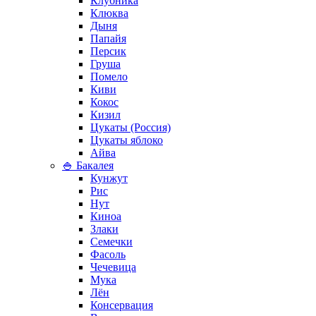
Клубника
Клюква
Дыня
Папайя
Персик
Груша
Помело
Киви
Кокос
Кизил
Цукаты (Россия)
Цукаты яблоко
Айва
🍚 Бакалея
Кунжут
Рис
Нут
Киноа
Злаки
Семечки
Фасоль
Чечевица
Мука
Лён
Консервация