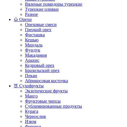
Вяленые помидоры турецкие
Турецкие оливки
Разное
🌰 Орехи
Ореховые смеси
Грецкий орех
Фисташка
Кешью
Миндаль
Фундук
Макадамия
Арахис
Кедровый орех
Бразильский орех
Пекан
Абрикосовая косточка
🍑 Сухофрукты
Экзотические фрукты
Манго
Фруктовые чипсы
Сублимированные продукты
Курага
Чернослив
Изюм
Финики