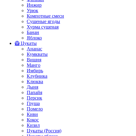
Инжир
Урюк
Компотные смеси
Сушеные ягоды
Хурма сушеная
Банан
Яблоко
🥝 Цукаты
Ананас
Кумкваты
Вишня
Манго
Имбирь
Клубника
Клюква
Дыня
Папайя
Персик
Груша
Помело
Киви
Кокос
Кизил
Цукаты (Россия)