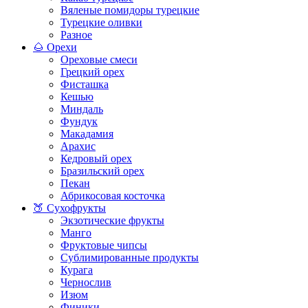
Вяленые помидоры турецкие
Турецкие оливки
Разное
🌰 Орехи
Ореховые смеси
Грецкий орех
Фисташка
Кешью
Миндаль
Фундук
Макадамия
Арахис
Кедровый орех
Бразильский орех
Пекан
Абрикосовая косточка
🍑 Сухофрукты
Экзотические фрукты
Манго
Фруктовые чипсы
Сублимированные продукты
Курага
Чернослив
Изюм
Финики