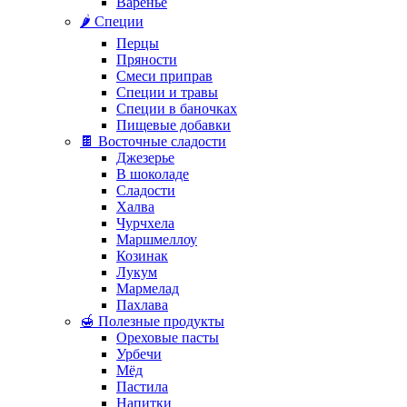
Варенье
🌶️ Специи
Перцы
Пряности
Смеси приправ
Специи и травы
Специи в баночках
Пищевые добавки
🍫 Восточные сладости
Джезерье
В шоколаде
Сладости
Халва
Чурчхела
Маршмеллоу
Козинак
Лукум
Мармелад
Пахлава
🍯 Полезные продукты
Ореховые пасты
Урбечи
Мёд
Пастила
Напитки