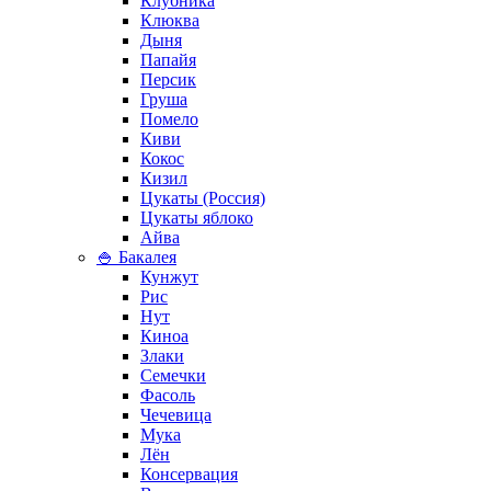
Клубника
Клюква
Дыня
Папайя
Персик
Груша
Помело
Киви
Кокос
Кизил
Цукаты (Россия)
Цукаты яблоко
Айва
🍚 Бакалея
Кунжут
Рис
Нут
Киноа
Злаки
Семечки
Фасоль
Чечевица
Мука
Лён
Консервация