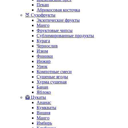
Пекан
Абрикосовая косточка
🍑 Сухофрукты
Экзотические фрукты
Манго
Фруктовые чипсы
Сублимированные продукты
Курага
Чернослив
Изюм
Финики
Инжир
Урюк
Компотные смеси
Сушеные ягоды
Хурма сушеная
Банан
Яблоко
🥝 Цукаты
Ананас
Кумкваты
Вишня
Манго
Имбирь