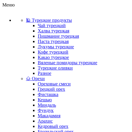
Меню
🕌 Турецкие продукты
Чай турецкий
Халва турецкая
Пишмание турецкая
Паста турецкая
Лукумы турецкие
Кофе турецкий
Какао турецкое
Вяленые помидоры турецкие
Турецкие оливки
Разное
🌰 Орехи
Ореховые смеси
Грецкий орех
Фисташка
Кешью
Миндаль
Фундук
Макадамия
Арахис
Кедровый орех
Бразильский орех