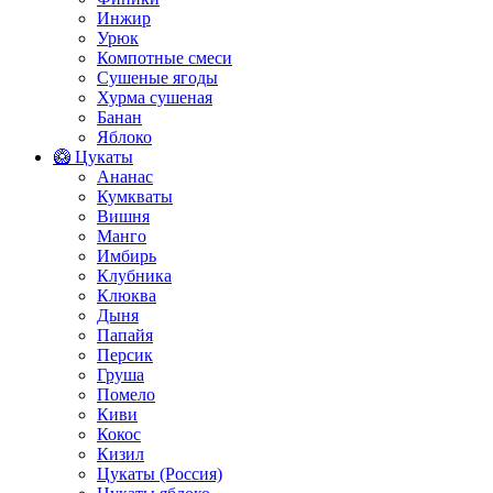
Инжир
Урюк
Компотные смеси
Сушеные ягоды
Хурма сушеная
Банан
Яблоко
🥝 Цукаты
Ананас
Кумкваты
Вишня
Манго
Имбирь
Клубника
Клюква
Дыня
Папайя
Персик
Груша
Помело
Киви
Кокос
Кизил
Цукаты (Россия)