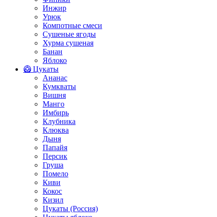
Инжир
Урюк
Компотные смеси
Сушеные ягоды
Хурма сушеная
Банан
Яблоко
🥝 Цукаты
Ананас
Кумкваты
Вишня
Манго
Имбирь
Клубника
Клюква
Дыня
Папайя
Персик
Груша
Помело
Киви
Кокос
Кизил
Цукаты (Россия)