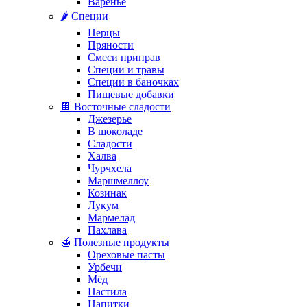
Варенье
🌶️ Специи
Перцы
Пряности
Смеси приправ
Специи и травы
Специи в баночках
Пищевые добавки
🍫 Восточные сладости
Джезерье
В шоколаде
Сладости
Халва
Чурчхела
Маршмеллоу
Козинак
Лукум
Мармелад
Пахлава
🍯 Полезные продукты
Ореховые пасты
Урбечи
Мёд
Пастила
Напитки