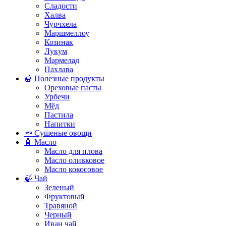
Сладости
Халва
Чурчхела
Маршмеллоу
Козинак
Лукум
Мармелад
Пахлава
🍯 Полезные продукты
Ореховые пасты
Урбечи
Мёд
Пастила
Напитки
🥕 Сушеные овощи
🧴 Масло
Масло для плова
Масло оливковое
Масло кокосовое
🍃 Чай
Зеленый
Фруктовый
Травяной
Черный
Иван чай