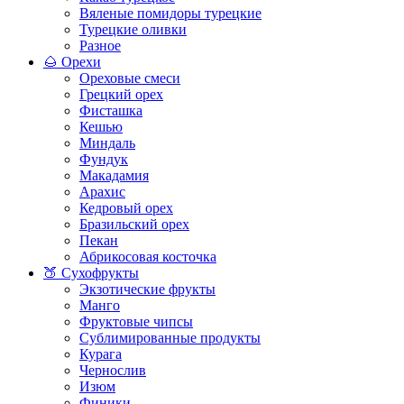
Вяленые помидоры турецкие
Турецкие оливки
Разное
🌰 Орехи
Ореховые смеси
Грецкий орех
Фисташка
Кешью
Миндаль
Фундук
Макадамия
Арахис
Кедровый орех
Бразильский орех
Пекан
Абрикосовая косточка
🍑 Сухофрукты
Экзотические фрукты
Манго
Фруктовые чипсы
Сублимированные продукты
Курага
Чернослив
Изюм
Финики