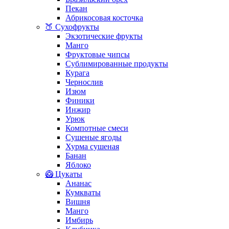
Пекан
Абрикосовая косточка
🍑 Сухофрукты
Экзотические фрукты
Манго
Фруктовые чипсы
Сублимированные продукты
Курага
Чернослив
Изюм
Финики
Инжир
Урюк
Компотные смеси
Сушеные ягоды
Хурма сушеная
Банан
Яблоко
🥝 Цукаты
Ананас
Кумкваты
Вишня
Манго
Имбирь