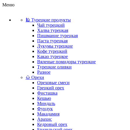
Меню
🕌 Турецкие продукты
Чай турецкий
Халва турецкая
Пишмание турецкая
Паста турецкая
Лукумы турецкие
Кофе турецкий
Какао турецкое
Вяленые помидоры турецкие
Турецкие оливки
Разное
🌰 Орехи
Ореховые смеси
Грецкий орех
Фисташка
Кешью
Миндаль
Фундук
Макадамия
Арахис
Кедровый орех
Бразильский орех