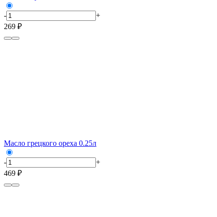
-
+
269 ₽
Масло грецкого ореха 0.25л
-
+
469 ₽