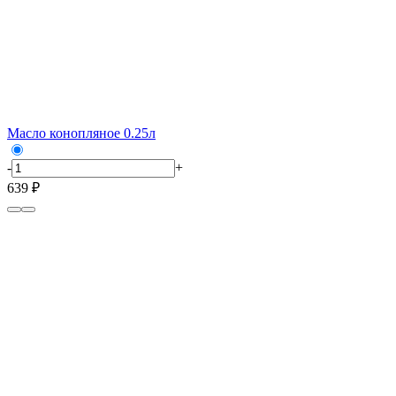
Масло конопляное 0.25л
-
+
639 ₽