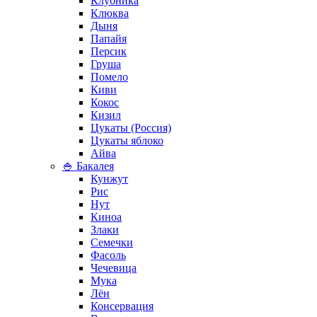
Клубника
Клюква
Дыня
Папайя
Персик
Груша
Помело
Киви
Кокос
Кизил
Цукаты (Россия)
Цукаты яблоко
Айва
🍚 Бакалея
Кунжут
Рис
Нут
Киноа
Злаки
Семечки
Фасоль
Чечевица
Мука
Лён
Консервация