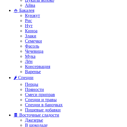
Цукаты яблоко
Айва
🍚 Бакалея
Кунжут
Рис
Нут
Киноа
Злаки
Семечки
Фасоль
Чечевица
Мука
Лён
Консервация
Варенье
🌶️ Специи
Перцы
Пряности
Смеси приправ
Специи и травы
Специи в баночках
Пищевые добавки
🍫 Восточные сладости
Джезерье
В шоколаде