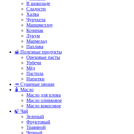
В шоколаде
Сладости
Халва
Чурчхела
Маршмеллоу
Козинак
Лукум
Мармелад
Пахлава
🍯 Полезные продукты
Ореховые пасты
Урбечи
Мёд
Пастила
Напитки
🥕 Сушеные овощи
🧴 Масло
Масло для плова
Масло оливковое
Масло кокосовое
🍃 Чай
Зеленый
Фруктовый
Травяной
Черный