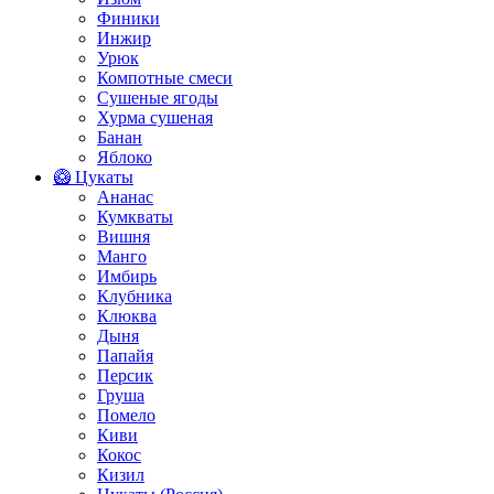
Финики
Инжир
Урюк
Компотные смеси
Сушеные ягоды
Хурма сушеная
Банан
Яблоко
🥝 Цукаты
Ананас
Кумкваты
Вишня
Манго
Имбирь
Клубника
Клюква
Дыня
Папайя
Персик
Груша
Помело
Киви
Кокос
Кизил