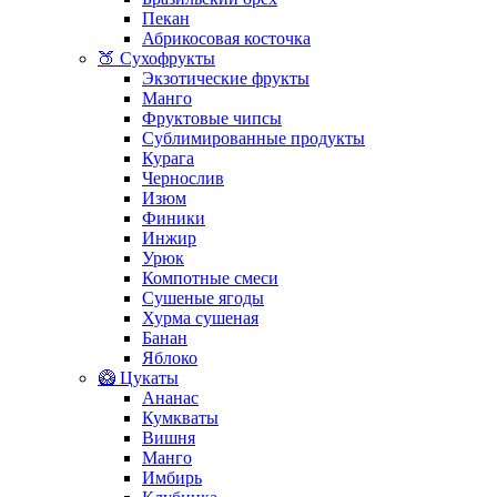
Пекан
Абрикосовая косточка
🍑 Сухофрукты
Экзотические фрукты
Манго
Фруктовые чипсы
Сублимированные продукты
Курага
Чернослив
Изюм
Финики
Инжир
Урюк
Компотные смеси
Сушеные ягоды
Хурма сушеная
Банан
Яблоко
🥝 Цукаты
Ананас
Кумкваты
Вишня
Манго
Имбирь