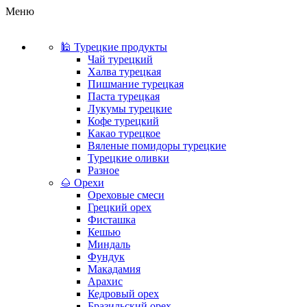
Меню
🕌 Турецкие продукты
Чай турецкий
Халва турецкая
Пишмание турецкая
Паста турецкая
Лукумы турецкие
Кофе турецкий
Какао турецкое
Вяленые помидоры турецкие
Турецкие оливки
Разное
🌰 Орехи
Ореховые смеси
Грецкий орех
Фисташка
Кешью
Миндаль
Фундук
Макадамия
Арахис
Кедровый орех
Бразильский орех