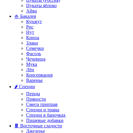
Цукаты (Россия)
Цукаты яблоко
Айва
🍚 Бакалея
Кунжут
Рис
Нут
Киноа
Злаки
Семечки
Фасоль
Чечевица
Мука
Лён
Консервация
Варенье
🌶️ Специи
Перцы
Пряности
Смеси приправ
Специи и травы
Специи в баночках
Пищевые добавки
🍫 Восточные сладости
Джезерье