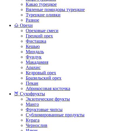
Какао турецкое
Вяленые помидоры турецкие
Турецкие оливки
Разное
🌰 Орехи
Ореховые смеси
Грецкий орех
Фисташка
Кешью
Миндаль
Фундук
Макадамия
Арахис
Кедровый орех
Бразильский орех
Пекан
Абрикосовая косточка
🍑 Сухофрукты
Экзотические фрукты
Манго
Фруктовые чипсы
Сублимированные продукты
Курага
Чернослив
Изюм