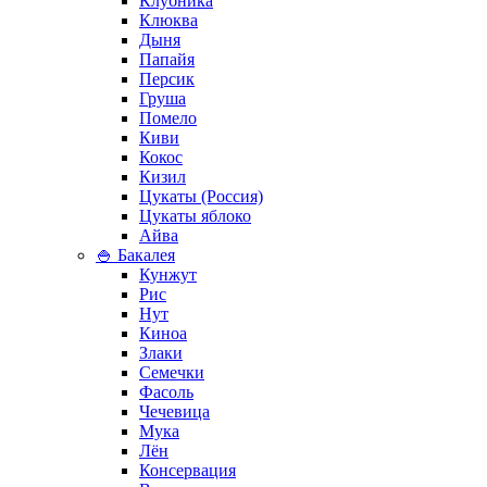
Клубника
Клюква
Дыня
Папайя
Персик
Груша
Помело
Киви
Кокос
Кизил
Цукаты (Россия)
Цукаты яблоко
Айва
🍚 Бакалея
Кунжут
Рис
Нут
Киноа
Злаки
Семечки
Фасоль
Чечевица
Мука
Лён
Консервация