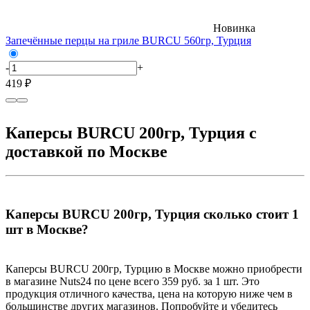
Новинка
Запечённые перцы на гриле BURCU 560гр, Турция
С
-
+
-
419 ₽
3
Каперсы BURCU 200гр, Турция с
доставкой по Москве
Каперсы BURCU 200гр, Турция сколько стоит 1
шт в Москве?
Каперсы BURCU 200гр, Турцию в Москве можно приобрести
в магазине Nuts24 по цене всего 359 руб. за 1 шт. Это
продукция отличного качества, цена на которую ниже чем в
большинстве других магазинов. Попробуйте и убедитесь