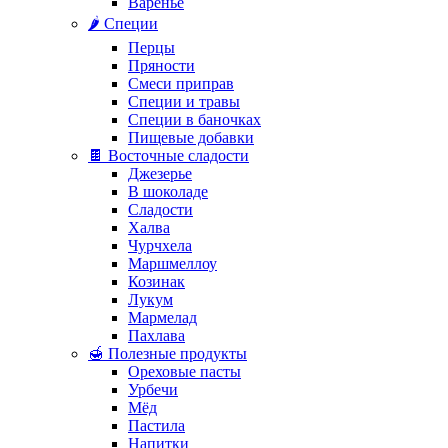
Варенье
🌶️ Специи
Перцы
Пряности
Смеси приправ
Специи и травы
Специи в баночках
Пищевые добавки
🍫 Восточные сладости
Джезерье
В шоколаде
Сладости
Халва
Чурчхела
Маршмеллоу
Козинак
Лукум
Мармелад
Пахлава
🍯 Полезные продукты
Ореховые пасты
Урбечи
Мёд
Пастила
Напитки